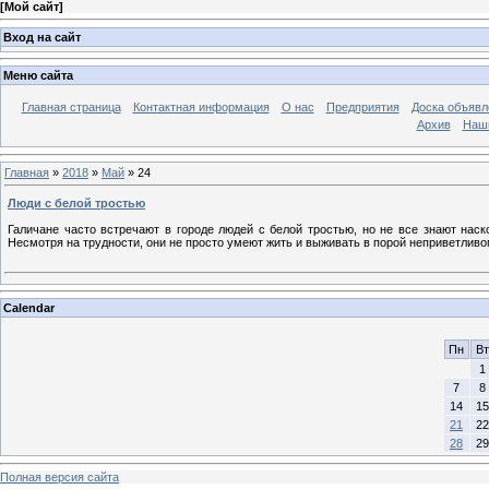
[
Мой сайт
]
Вход на сайт
Меню сайта
Главная страница
Контактная информация
О нас
Предприятия
Доска объявл
Архив
Наш
Главная
»
2018
»
Май
»
24
Люди с белой тростью
Галичане часто встречают в городе людей с белой тростью, но не все знают на
Несмотря на трудности, они не просто умеют жить и выживать в порой неприветливо
Calendar
Пн
Вт
1
7
8
14
15
21
22
28
29
Полная версия сайта