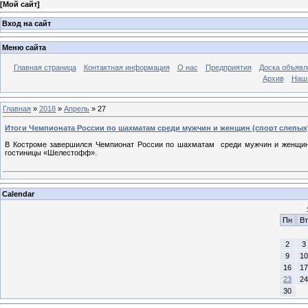
[
Мой сайт
]
Вход на сайт
Меню сайта
Главная страница
Контактная информация
О нас
Предприятия
Доска объявл
Архив
Наш
Главная
»
2018
»
Апрель
»
27
Итоги Чемпионата России по шахматам среди мужчин и женщин (спорт слепых
В Костроме завершился Чемпионат России по шахматам среди мужчин и женщин (
гостиницы «Шелестофф».
Calendar
Пн
Вт
2
3
9
10
16
17
23
24
30