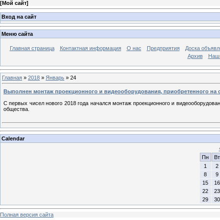
[
Мой сайт
]
Вход на сайт
Меню сайта
Главная страница
Контактная информация
О нас
Предприятия
Доска объявл
Архив
Наш
Главная
»
2018
»
Январь
»
24
Выполнен монтаж проекционного и видеооборудования, приобретенного на с
С первых чисел нового 2018 года начался монтаж проекционного и видеооборудован
общества.
Calendar
Пн
Вт
1
2
8
9
15
16
22
23
29
30
Полная версия сайта