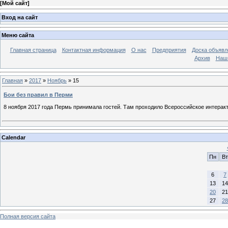
[
Мой сайт
]
Вход на сайт
Меню сайта
Главная страница
Контактная информация
О нас
Предприятия
Доска объявл
Архив
Наш
Главная
»
2017
»
Ноябрь
»
15
Бои без правил в Перми
8 ноября 2017 года Пермь принимала гостей. Там проходило Всероссийское интера
Calendar
Пн
Вт
6
7
13
14
20
21
27
28
Полная версия сайта