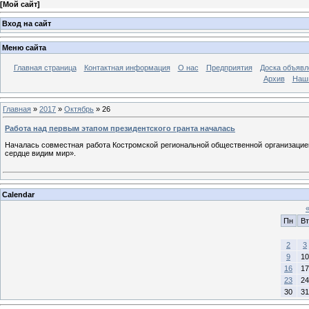
[
Мой сайт
]
Вход на сайт
Меню сайта
Главная страница
Контактная информация
О нас
Предприятия
Доска объявл
Архив
Наш
Главная
»
2017
»
Октябрь
»
26
Работа над первым этапом президентского гранта началась
Началась совместная работа Костромской региональной общественной организацие
сердце видим мир».
Calendar
Пн
Вт
2
3
9
10
16
17
23
24
30
31