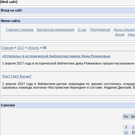
[
Мой сайт
]
Вход на сайт
Меню сайта
Главная страница
Контактная информация
О нас
Предприятия
Доска объявл
Архив
Наш
Главная
»
2017
»
Апрель
»
05
«Оттепель» в исторической библиотеке имени Дома Романовых
1 апреля 2017 года в исторической библиотеке дома Романовых прошел музыкальн
Что? Где? Когда?
2 апреля 2017 года в библиотеке-центре инвалидов по зрению состоялась очеред
сразилась команда знатоков «Костромские берендеи» в составе: Андреев Дмитрий, 
Calendar
Пн
Вт
3
4
10
11