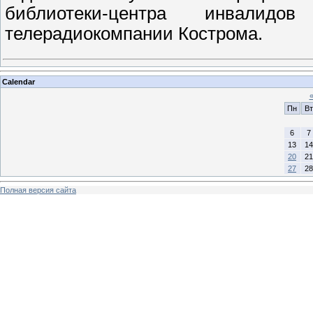
библиотеки-центра инвалид
телерадиокомпании Кострома.
Calendar
Пн
Вт
6
7
13
14
20
21
27
28
Полная версия сайта