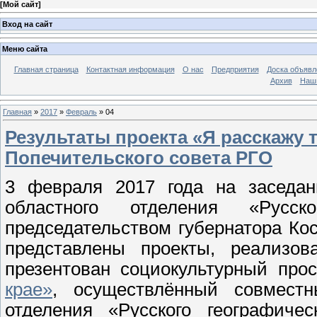
[
Мой сайт
]
Вход на сайт
Меню сайта
Главная страница
Контактная информация
О нас
Предприятия
Доска объявл
Архив
Наш
Главная
»
2017
»
Февраль
»
04
Результаты проекта «Я расскажу 
Попечительского совета РГО
3 февраля 2017 года на заседани
областного отделения «Русск
председательством губернатора Ко
представлены проекты, реализо
презентован социокультурный про
крае»
, осуществлённый совместн
отделения «Русского географичес