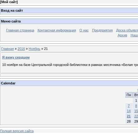
[
Мой сайт
]
Вход на сайт
Меню сайта
Главная страница
Контактная информация
О нас
Предприятия
Доска объявл
Архив
Наш
Главная
»
2016
»
Ноябрь
»
21
Я вижу сердцем
10 ноября на базе Центральной городской библиотеки в рамках месячника «Белая 
Calendar
Пн
Вт
1
7
8
14
15
21
22
28
29
Полная версия сайта