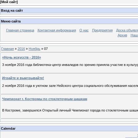
[
Мой сайт
]
Вход на сайт
Меню сайта
Главная страница
Контактная информация
О нас
Предприятия
Доска объявл
Архив
Наш
Главная
»
2016
»
Ноябрь
»
07
«Ночь искусств - 2016»
3 ноября 2016 года библиотека-центр инвалидов по зрению приняла участие в культ
Играйте и выигрывайте!
2 ноября 2016 года в уютном зале Нейского центра социального обслуживания насел
Чемпионат г. Костромы по стоклеточным шашкам
В Костроме, завершился Открытый личный Чемпионат города по стоклеточным шаш
Calendar