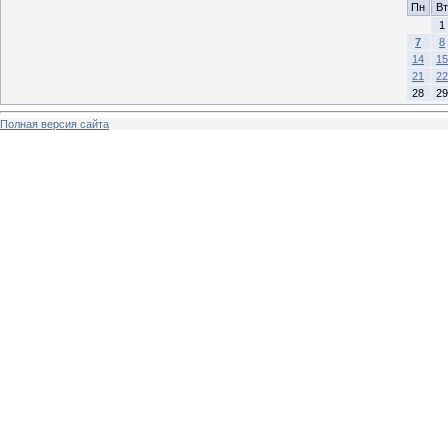
Пн
Вт
1
7
8
14
15
21
22
28
29
Полная версия сайта