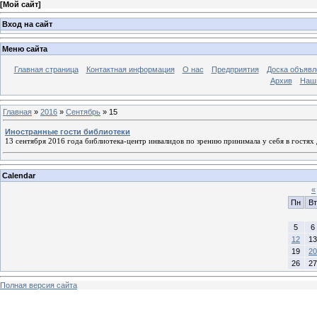
[
Мой сайт
]
Вход на сайт
Меню сайта
Главная страница
Контактная информация
О нас
Предприятия
Доска объявл
Архив
Наш
Главная
»
2016
»
Сентябрь
»
15
Иностранные гости библиотеки
13 сентября 2016 года библиотека-центр инвалидов по зрению принимала у себя в гостях
Calendar
«
Пн
Вт
5
6
12
13
19
20
26
27
Полная версия сайта