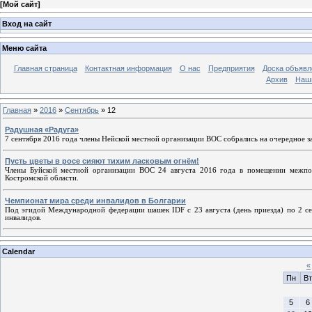
[
Мой сайт
]
Вход на сайт
Меню сайта
Главная страница
Контактная информация
О нас
Предприятия
Доска объявл
Архив
Наш
Главная
»
2016
»
Сентябрь
»
12
Радушная «Радуга»
7 сентября 2016 года члены Нейской местной организации ВОС собрались на очередное за
Пусть цветы в росе сияют тихим ласковым огнём!
Члены Буйской местной организации ВОС 24 августа 2016 года в помещении межпосе
Костромской области.
Чемпионат мира среди инвалидов в Болгарии
Под эгидой Международной федерации шашек IDF с 23 августа (день приезда) по 2 се
инвалидов.
Calendar
«
Пн
Вт
5
6