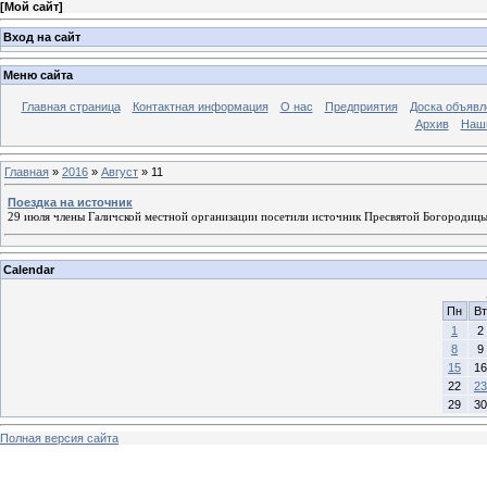
[
Мой сайт
]
Вход на сайт
Меню сайта
Главная страница
Контактная информация
О нас
Предприятия
Доска объявл
Архив
Наш
Главная
»
2016
»
Август
»
11
Поездка на источник
29 июля члены Галичской местной организации посетили источник Пресвятой Богородицы 
Calendar
Пн
Вт
1
2
8
9
15
16
22
23
29
30
Полная версия сайта