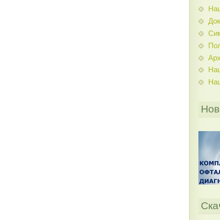
На
До
Си
По
Ар
На
На
Нов
Ска