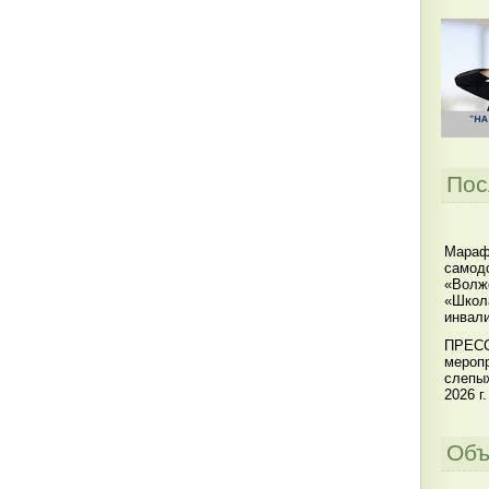
Пос
Мараф
самодо
«Волжс
«Школ
инвал
ПРЕСС
меропр
слепы
2026 г.
Объ