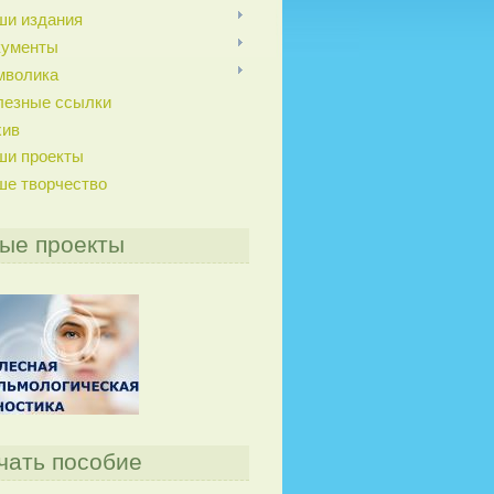
ши издания
кументы
мволика
лезные ссылки
хив
ши проекты
ше творчество
ые проекты
чать пособие