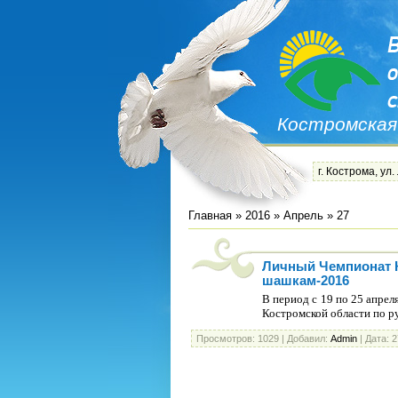
Костромская
г. Кострома, ул.
Главная
»
2016
»
Апрель
»
27
Личный Чемпионат К
шашкам-2016
В период с 19 по 25 апре
Костромской области по р
Просмотров:
1029
|
Добавил:
Admin
|
Дата:
2