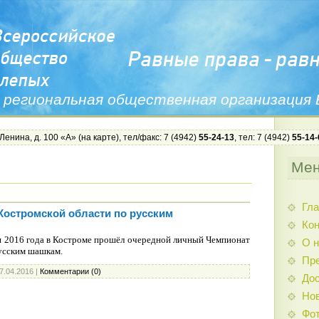
 региональная общественная организация
 Ленина, д. 100 «А» (
на карте
), тел/факс: 7 (4942)
55-24-13
, тел: 7 (4942)
55-14-
Ме
Гла
остромской области по русским
Ко
ля 2016 года в Костроме прошёл очередной личный Чемпионат
О н
усским шашкам.
Пр
7.04.2016
|
Комментарии (0)
Дос
Нов
Фо