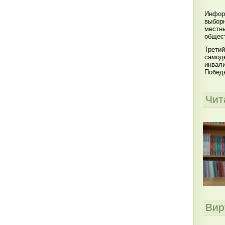
Инфор
выбор
местны
общест
Третий
самоде
инвал
Побед
Чит
Вир