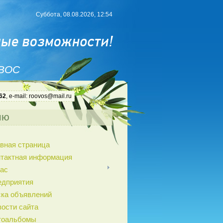
Суббота, 08.08.2026, 12:54
 ВОС
62
, e-mail: roovos@mail.ru
ню
вная страница
нтактная информация
ас
едприятия
ка объявлений
ости сайта
тоальбомы