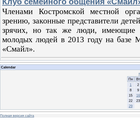
Клуб семейного общения «Смайл
Членами Костромской местной орг
зрению, законные представители детей
зрячих, но так же люди, имеющие 
молодых людей в 2013 году на базе 
«Смайл».
Calendar
Пн
Вт
1
2
8
9
15
16
22
23
29
Полная версия сайта