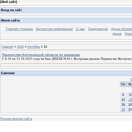
[
Мой сайт
]
Вход на сайт
Меню сайта
Главная страница
Контактная информация
О нас
Предприятия
Доска объявл
Архив
Наш
Главная
»
2015
»
Октябрь
»
15
Первенство Костромской области по шахматам
С 8.10 по 11.10.2015 года на базе ДЮСШ №10 г. Костромы прошло Первенство Костромс
Calendar
Пн
Вт
5
6
12
13
19
20
26
27
Полная версия сайта