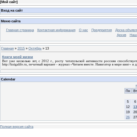
[
Мой сайт
]
Вход на сайт
Меню сайта
Главная страница
Контактная информация
О нас
Предприятия
Доска объявл
Архив
Наш
Главная
»
2015
»
Октябрь
»
13
Книги моей жизни
Вот уже несколько лет, с 2012 г., росту читательской активности россиян способству
http://knigalife.ru, печатный вариант - журнал «Читаем вместе. Навигатор в мире книг» и д
Calendar
Пн
Вт
5
6
12
13
19
20
26
27
Полная версия сайта