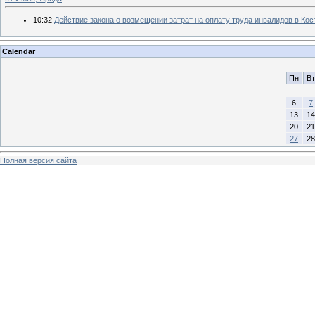
10:32
Действие закона о возмещении затрат на оплату труда инвалидов в Ко
Calendar
Пн
Вт
6
7
13
14
20
21
27
28
Полная версия сайта