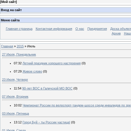
[
Мой сайт
]
Вход на сайт
Меню сайта
Главная страница
Контактная информация
О нас
Предприятия
Доска объявл
Архив
Наш
Главная
»
2015
»
Июль
27 Июля, Понедельник
07:32
Летний праздник хорошего настроения
(0)
07:29
Живое слово
(0)
23 Июля, Четверг
11:54
90-лет ВОС в Галичской МО ВОС
(0)
07 Июля, Вторник
10:02
Чемпионат России по велоспорт-тандем-шоссе среди инвалидов по зр
03 Июля, Пятница
13:12
Город Буй – ты России частица!
(0)
01 Июля, Среда