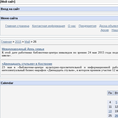
[
Мой сайт
]
Вход на сайт
Меню сайта
Главная страница
Контактная информация
О нас
Предприятия
Доска объявл
Архив
Наш
Главная
»
2015
»
Май
»
26
Международный День семьи
К этой дате работники библиотеки-центра инвалидов по зрению 24 мая 2015 года под
школа».
«Двенадцать стульев» в Костроме
23 мая в «Библиотеке-центре культурно-просветительной и информационной раб
интеллектуальный бизнес-марафон «Двенадцать стульев», в котором приняли участие 12 к
Calendar
Пн
Вт
4
5
11
12
18
19
25
26