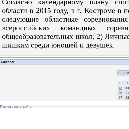
Согласно календарному плану спо
области в 2015 году, в г. Костроме в 
следующие областные соревновани
всероссийских командных сорев
общеобразовательных школ; 2) Личные
шашкам среди юношей и девушек.
Calendar
Пн
Вт
6
7
13
14
20
21
27
28
Полная версия сайта