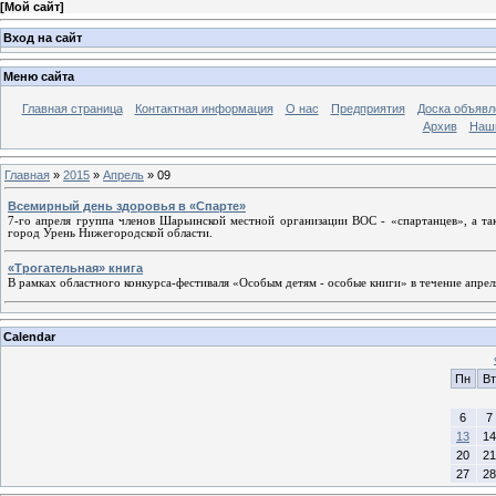
[
Мой сайт
]
Вход на сайт
Меню сайта
Главная страница
Контактная информация
О нас
Предприятия
Доска объявл
Архив
Наш
Главная
»
2015
»
Апрель
»
09
Всемирный день здоровья в «Спарте»
7-го апреля группа членов Шарьинской местной организации ВОС - «спартанцев», а так
город Урень Нижегородской области.
«Трогательная» книга
В рамках областного конкурса-фестиваля «Особым детям - особые книги» в течение апре
Calendar
Пн
Вт
6
7
13
14
20
21
27
28