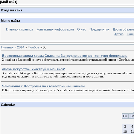
[
Мой сайт
]
Вход на сайт
Меню сайта
Главная страница
Контактная информация
О нас
Предприятия
Доска объявл
Архив
Наш
Главная
»
2014
»
Ноябрь
»
06
Воскресная школа храма Спаса-на-Запрудне встречает конкурс-фестиваль
2 ноября областной конкурс-фестиваль детской тактильной рукодельной книги «Особым де
«Ночь искусств». Участвуй и меняйся!
3 ноября 2014 года в Костроме впервые прошла общегородская культурная акция «Ночь 
год назад москвичи, в этом году к ней присоединились и костромичи.
Чемпионат г. Костромы по стоклеточным шашкам
В Костроме в период с 28 октября по 5 ноября прошёл очередной личный Чемпионат г. 
Calendar
Пн
Вт
3
4
10
11