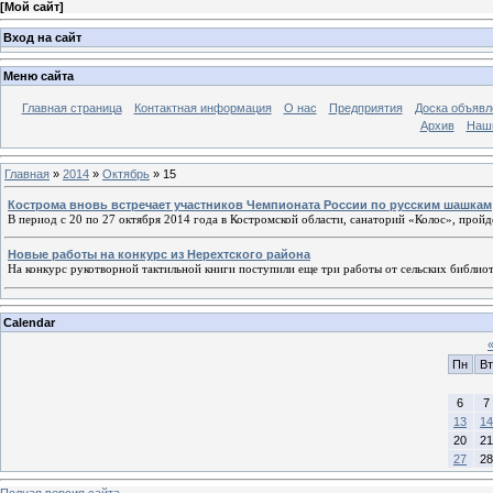
[
Мой сайт
]
Вход на сайт
Меню сайта
Главная страница
Контактная информация
О нас
Предприятия
Доска объявл
Архив
Наш
Главная
»
2014
»
Октябрь
»
15
Кострома вновь встречает участников Чемпионата России по русским шашкам
В период с 20 по 27 октября 2014 года в Костромской области, санаторий «Колос», прой
Новые работы на конкурс из Нерехтского района
На конкурс рукотворной тактильной книги поступили еще три работы от сельских библио
Calendar
Пн
Вт
6
7
13
14
20
21
27
28
Полная версия сайта