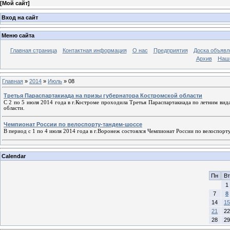
[
Мой сайт
]
Вход на сайт
Меню сайта
Главная страница
Контактная информация
О нас
Предприятия
Доска объявл
Архив
Наш
Главная
»
2014
»
Июль
»
08
Третья Параспартакиада на призы губернатора Костромской области
С 2 по 5 июля 2014 года в г.Костроме проходила Третья Параспартакиада по летним ви
области.
Чемпионат России по велоспорту-тандем-шоссе
В период с 1 по 4 июля 2014 года в г.Воронеж состоялся Чемпионат России по велоспорт
Calendar
Пн
Вт
1
7
8
14
15
21
22
28
29