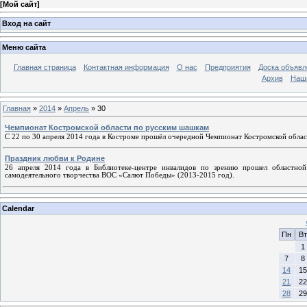
[
Мой сайт
]
Вход на сайт
Меню сайта
Главная страница
Контактная информация
О нас
Предприятия
Доска объявл
Архив
Наш
Главная
»
2014
»
Апрель
»
30
Чемпионат Костромской области по русским шашкам
С 22 по 30 апреля 2014 года в Костроме прошёл очередной Чемпионат Костромской обл
Праздник любви к Родине
26 апреля 2014 года в Библиотеке-центре инвалидов по зрению прошел областной
самодеятельного творчества ВОС «Салют Победы» (2013-2015 год).
Calendar
Пн
Вт
1
7
8
14
15
21
22
28
29