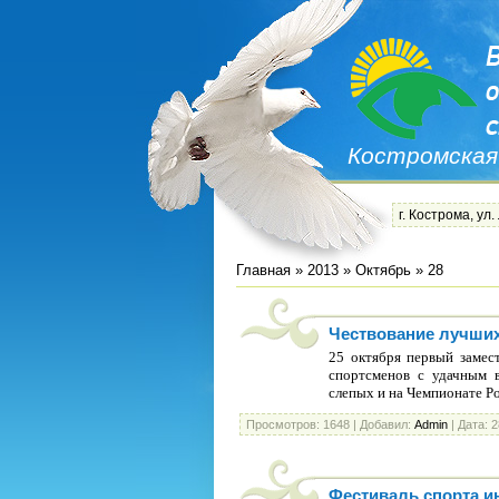
Костромская
г. Кострома, ул.
Главная
»
2013
»
Октябрь
»
28
Чествование лучши
25 октября первый замес
спортсменов с удачным 
слепых и на Чемпионате Р
Просмотров:
1648
|
Добавил:
Admin
|
Дата:
2
Фестиваль спорта и