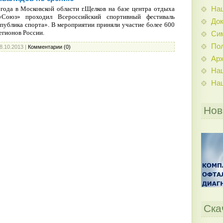
На
года в Московской области г.Щелков на базе центра отдыха
«Союз» проходил Всероссийский спортивный фестиваль
До
публика спорта». В мероприятии приняли участие более 600
егионов России.
Си
По
8.10.2013
|
Комментарии (0)
Ар
На
На
Нов
Ска