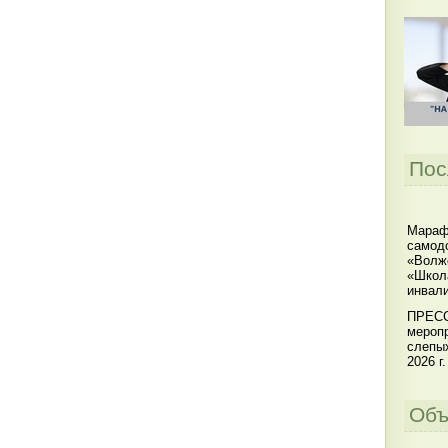
Пос
Мараф
самодо
«Волжс
«Школ
инвал
ПРЕСС
меропр
слепы
2026 г.
Объ