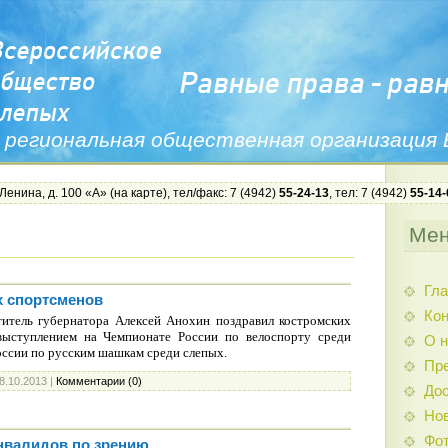
 региональная общественная организация
 Ленина, д. 100 «А» (
на карте
), тел/факс: 7 (4942)
55-24-13
, тел: 7 (4942)
55-14-
Ме
Гла
х спортсменов
Ко
титель губернатора Алексей Анохин поздравил костромских
выступлением на Чемпионате России по велоспорту среди
О н
оссии по русским шашкам среди слепых.
Пр
8.10.2013
|
Комментарии (0)
Дос
Нов
Фо
нвалидов по зрению