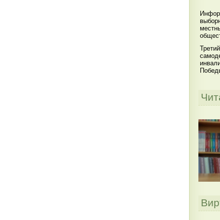
Инфор
выбор
местны
общест
Третий
самоде
инвал
Побед
Чит
Вир