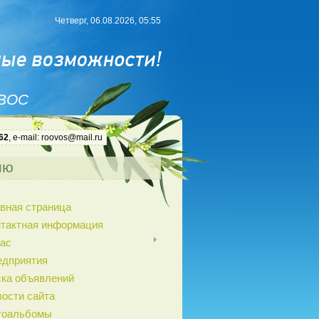
Четверг, 06.08.2026, 05:55
 ВОС
62
, e-mail: roovos@mail.ru
ню
вная страница
нтактная информация
ас
едприятия
ка объявлений
ости сайта
тоальбомы