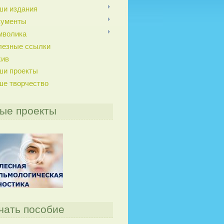
ши издания
кументы
мволика
лезные ссылки
хив
ши проекты
ше творчество
ые проекты
чать пособие