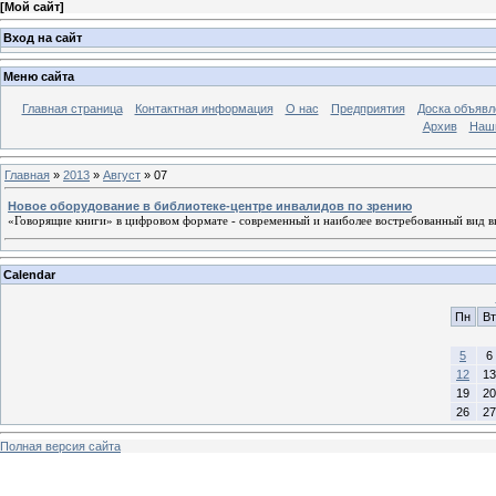
[
Мой сайт
]
Вход на сайт
Меню сайта
Главная страница
Контактная информация
О нас
Предприятия
Доска объявл
Архив
Наш
Главная
»
2013
»
Август
»
07
Новое оборудование в библиотеке-центре инвалидов по зрению
«Говорящие книги» в цифровом формате - современный и наиболее востребованный вид в
Calendar
Пн
Вт
5
6
12
13
19
20
26
27
Полная версия сайта