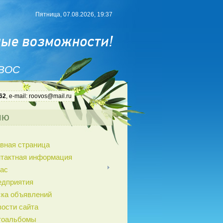
Пятница, 07.08.2026, 19:37
 ВОС
62
, e-mail: roovos@mail.ru
ню
вная страница
нтактная информация
ас
едприятия
ка объявлений
ости сайта
тоальбомы