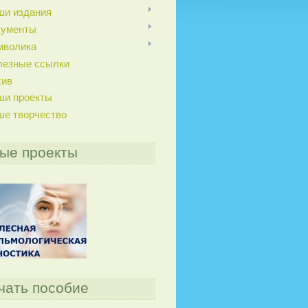
ши издания
кументы
мволика
лезные ссылки
хив
ши проекты
ше творчество
ые проекты
чать пособие