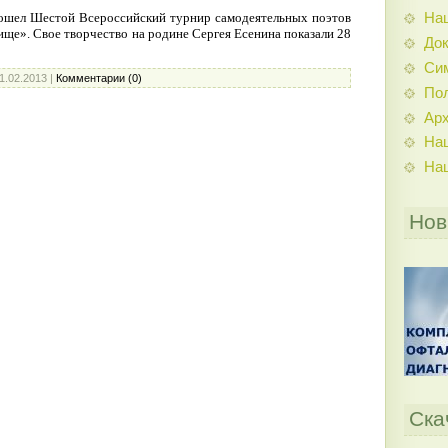
На
прошел Шестой Всероссийский турнир самодеятельных поэтов
ще». Свое творчество на родине Сергея Есенина показали 28
До
Си
1.02.2013
|
Комментарии (0)
По
Ар
На
На
Нов
Ска