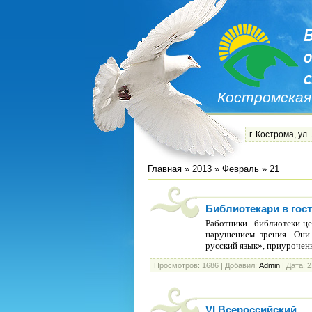
Костромская
г. Кострома, ул.
Главная
»
2013
»
Февраль
»
21
Библиотекари в гос
Работники библиотеки-ц
нарушением зрения. Они
русский язык», приуроче
Просмотров:
1686
|
Добавил:
Admin
|
Дата:
2
VI Всероссийский