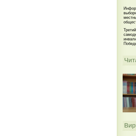
Инфор
выбор
местны
общест
Третий
самоде
инвал
Побед
Чит
Вир