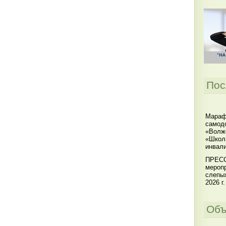
Пос
Мараф
самодо
«Волжс
«Школ
инвал
ПРЕСС
меропр
слепы
2026 г.
Объ