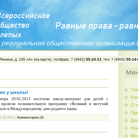
 региональная общественная организация
 Ленина, д. 100 «А» (
на карте
), тел/факс: 7 (4942)
55-24-13
, тел: 7 (4942)
55-14-
Ме
Гла
тях у школы!
Ко
ентра 20.02.2013 посетили школу-интернат для детей с
 провели познавательную программу «Великий и могучий
О н
нную к Международному дню родного языка.
Пр
1.02.2013
|
Комментарии (0)
Дос
Нов
Фо