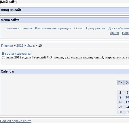
[
Мой сайт
]
Вход на сайт
Меню сайта
Главная страница
Контактная информация
О нас
Предприятия
Доска объявл
Архив
Наш
Главная
»
2012
»
Июль
»
10
В гости к друзьям!
28 июня 2012 года в Галичской МО прошла, уже ставшая традиционной, встреча активов 
Calendar
Пн
Вт
2
3
9
10
16
17
23
24
30
31
Полная версия сайта