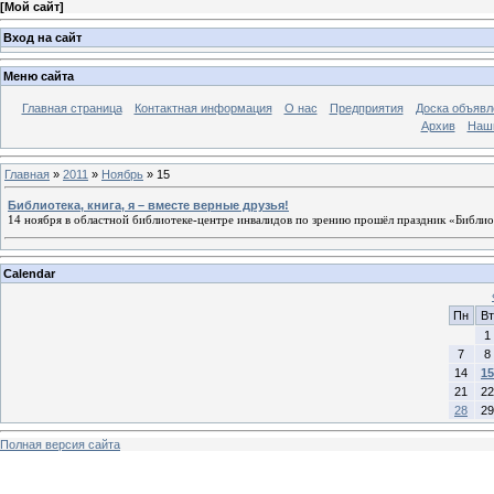
[
Мой сайт
]
Вход на сайт
Меню сайта
Главная страница
Контактная информация
О нас
Предприятия
Доска объявл
Архив
Наш
Главная
»
2011
»
Ноябрь
»
15
Библиотека, книга, я – вместе верные друзья!
14 ноября в областной библиотеке-центре инвалидов по зрению прошёл праздник «Библио
Calendar
Пн
Вт
1
7
8
14
15
21
22
28
29
Полная версия сайта