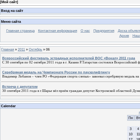
[
Мой сайт
]
Вход на сайт
Меню сайта
Главная страница
Контактная информация
О нас
Предприятия
Доска объявл
Архив
Наш
Главная
»
2011
»
Октябрь
»
06
Всероссийский фестиваль эстрадных исполнителей ВОС «Вокал» 2011 года
С 30 сентября по 02 октября 2011 года в г. Казани Р.Татарстан состоялся Всероссийский
Серебряная медаль на Чемпионате России по пауэрлифтингу
Владимир Лобанов – член РО «Федерация спорта слепых» завоевал серебряную медаль на 
Встреча с депутатом
30 сентября 2011 года в г.Шарье вёл приём граждан депутат Костромской областной Дум
Calendar
Пн
Вт
3
4
10
11
17
18