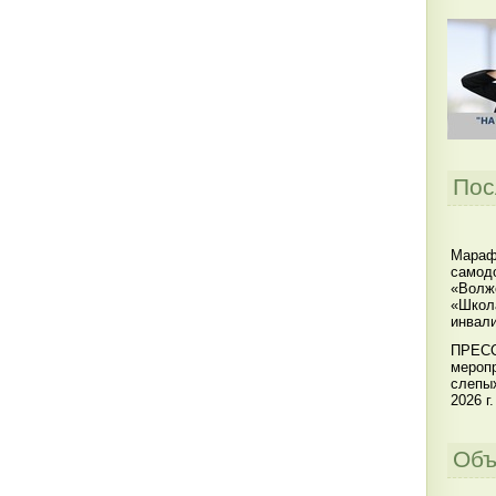
Пос
Мараф
самодо
«Волжс
«Школ
инвал
ПРЕСС
меропр
слепы
2026 г.
Объ