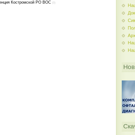
ренция Костромской РО ВОС
(0)
На
До
Си
По
Ар
На
На
Нов
Ска