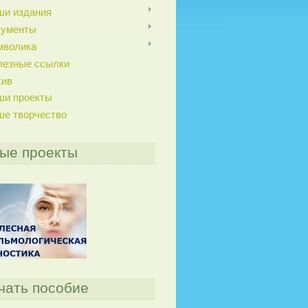
ши издания
кументы
мволика
лезные ссылки
хив
ши проекты
ше творчество
ые проекты
чать пособие