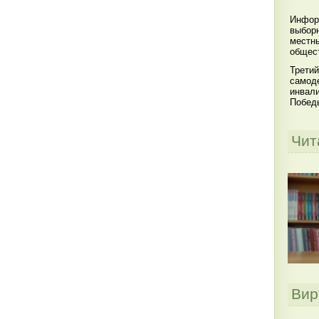
Инфор
выбор
местны
общест
Третий
самоде
инвал
Побед
Чит
Вир