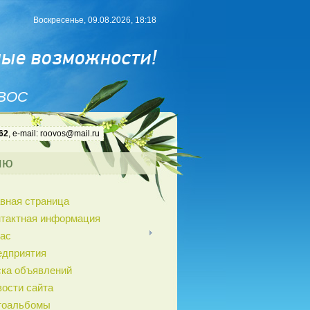
Воскресенье, 09.08.2026, 18:18
 ВОС
62
, e-mail: roovos@mail.ru
ню
вная страница
нтактная информация
ас
едприятия
ка объявлений
ости сайта
тоальбомы