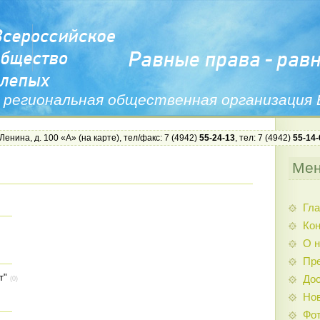
 региональная общественная организация
 Ленина, д. 100 «А» (
на карте
), тел/факс: 7 (4942)
55-24-13
, тел: 7 (4942)
55-14-
Ме
Гла
Ко
О н
Пр
т"
Дос
(0)
Нов
Фо