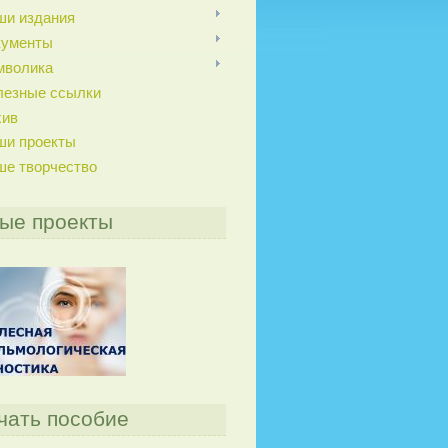
ши издания
кументы
мволика
лезные ссылки
хив
ши проекты
ше творчество
ые проекты
чать пособие