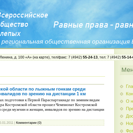
 региональная общественная организация
 Ленина, д. 100 «А» (
на карте
), тел/факс: 7 (4942)
55-24-13
, тел: 7 (4942)
55-14-
Ме
Гла
кой области по лыжным гонкам среди
Ко
нвалидов по зрению на дистанции 1 км
ках подготовки к Первой Параспартакиаде по зимним видам
О н
ора Костромской области прошел Чемпионат Костромской
Пр
 среди мужчин и женщин, инвалидов по зрению на дистанции
Дос
6.01.2011
|
Комментарии (0)
Нов
Фо