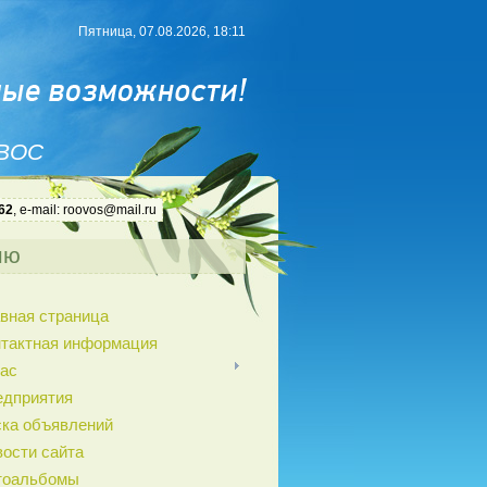
Пятница, 07.08.2026, 18:11
 ВОС
62
, e-mail: roovos@mail.ru
ню
вная страница
нтактная информация
ас
едприятия
ка объявлений
ости сайта
тоальбомы