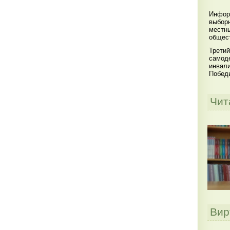
Инфор
выбор
местны
общест
Третий
самоде
инвал
Побед
Чит
Вир