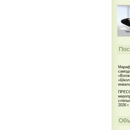
Пос
Мараф
самодо
«Волжс
«Школ
инвал
ПРЕСС
меропр
слепы
2026 г.
Объ