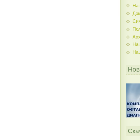
На
До
Си
По
Ар
На
На
Нов
Ска