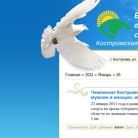
Костромская
г. Кострома, ул.
Главная
»
2011
»
Январь
»
26
Чемпионат Костромс
мужчин и женщин, и
23 января 2011 года в рам
спорта на призы губернат
области по лыжным гонкам
1 км.
Просмотров:
2114
|
Добавил:
Admin
|
Дата:
2