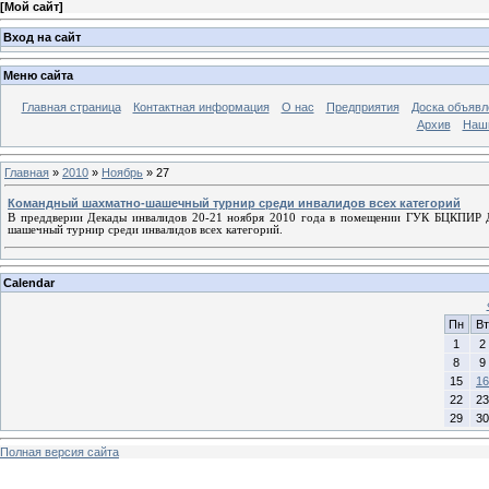
[
Мой сайт
]
Вход на сайт
Меню сайта
Главная страница
Контактная информация
О нас
Предприятия
Доска объявл
Архив
Наш
Главная
»
2010
»
Ноябрь
»
27
Командный шахматно-шашечный турнир среди инвалидов всех категорий
В преддверии Декады инвалидов 20-21 ноября 2010 года в помещении ГУК БЦКПИР Де
шашечный турнир среди инвалидов всех категорий.
Calendar
Пн
Вт
1
2
8
9
15
16
22
23
29
30
Полная версия сайта