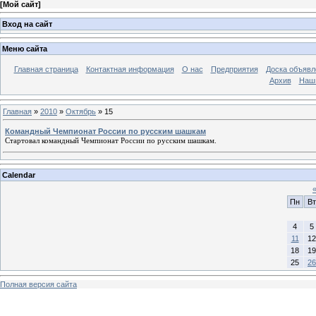
[
Мой сайт
]
Вход на сайт
Меню сайта
Главная страница
Контактная информация
О нас
Предприятия
Доска объявл
Архив
Наш
Главная
»
2010
»
Октябрь
»
15
Командный Чемпионат России по русским шашкам
Cтартовал командный Чемпионат России по русским шашкам.
Calendar
Пн
Вт
4
5
11
12
18
19
25
26
Полная версия сайта