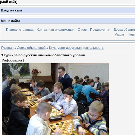
[
Мой сайт
]
Вход на сайт
Меню сайта
Главная страница
Контактная информация
О нас
Предприятия
Доска объявл
Архив
Наш
Главная
»
Доска объявлений
»
Культурно-досуговая деятельность
3 турнира по русским шашкам областного уровня
Информация |