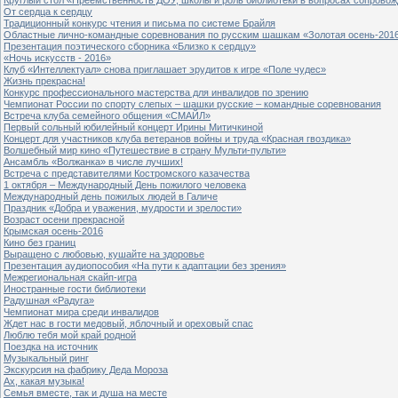
От сердца к сердцу
Традиционный конкурс чтения и письма по системе Брайля
Областные лично-командные соревнования по русским шашкам «Золотая осень-201
Презентация поэтического сборника «Близко к сердцу»
«Ночь искусств - 2016»
Клуб «Интеллектуал» снова приглашает эрудитов к игре «Поле чудес»
Жизнь прекрасна!
Конкурс профессионального мастерства для инвалидов по зрению
Чемпионат России по спорту слепых – шашки русские – командные соревнования
Встреча клуба семейного общения «СМАЙЛ»
Первый сольный юбилейный концерт Ирины Митичкиной
Концерт для участников клуба ветеранов войны и труда «Красная гвоздика»
Волшебный мир кино «Путешествие в страну Мульти-пульти»
Ансамбль «Волжанка» в числе лучших!
Встреча с представителями Костромского казачества
1 октября – Международный День пожилого человека
Международный день пожилых людей в Галиче
Праздник «Добра и уважения, мудрости и зрелости»
Возраст осени прекрасной
Крымская осень-2016
Кино без границ
Выращено с любовью, кушайте на здоровье
Презентация аудиопособия «На пути к адаптации без зрения»
Межрегиональная скайп-игра
Иностранные гости библиотеки
Радушная «Радуга»
Чемпионат мира среди инвалидов
Ждет нас в гости медовый, яблочный и ореховый спас
Люблю тебя мой край родной
Поездка на источник
Музыкальный ринг
Экскурсия на фабрику Деда Мороза
Ах, какая музыка!
Семья вместе, так и душа на месте