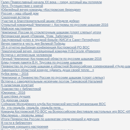
Галич Православный начала ХХ века – город, который мы потеряли
Лето. Путешествие с книгой
Юбилейный вечер команды «Костромские берендеи»
Россия – наш общий дом
Сказочная встреча
Участие в благотворительной акции «Неделя добра»
Открытый командный Чемпионат г. Костромы по русским шашкам-2016
Майское настроение
Чемпионат России по стоклеточным шашкам (спорт слепых) итоги
Ветеранская акция «Помним. Чтим. Заботимся»
Заслуженный успех в трудной борьбе (КИСИ в Санкт-Петербурге)
Вечер памяти в честь дня Великой Победы
28-я отчетно-выборная конференция Костромской РО ВОС
Тематический вечер, посвященный комедии Н.В.Гоголя «Ревизор»
Встреча с интересным человеком
Личный Чемпионат Костромской области по русским шашкам-2016
Блиц-турнир памяти В.Н. Трусова по русским шашкам
Первенство по русским шашкам и областной Всероссийских соревнований «Чудо-ша
Завершился областной конкурс «Дарить души своей тепло…»
Кубок веры – 2016
Чемпионат и Первенство России по русским шашкам (спорт слепых)
Встреча с самодеятельным незрячим поэтом Тарковской Наталией
К галактикам взлетая!
Знакомство с библиотекой
Юморина - 2016
В шестёрке лучших
По дорогам сказок
Собрание Молодёжного клуба Костромской местной организации ВОС
Ах, эта свадьба, свадьба, свадьба пела…
Команда Костромской РО ВОС на Всероссийском фестивале настольных игр ВОС «И
Масленица – проводы зимы!
Итоги Первенства России по шахматам среди юношей и девушек
В гости в библиотеку
Праздник хорошего настроения