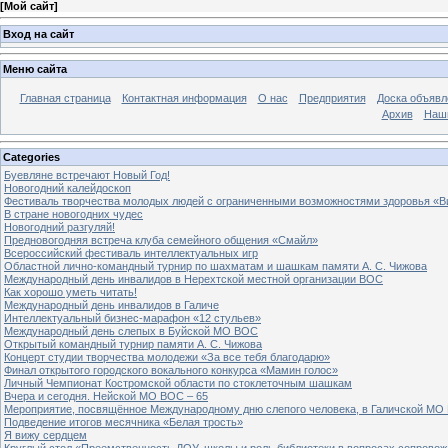
[
Мой сайт
]
Вход на сайт
Меню сайта
Главная страница
Контактная информация
О нас
Предприятия
Доска объявл
Архив
Наш
Categories
Буевляне встречают Новый Год!
Новогодний калейдоскоп
Фестиваль творчества молодых людей с ограниченными возможностями здоровья «В
В стране новогодних чудес
Новогодний разгуляй!
Предновогодняя встреча клуба семейного общения «Смайл»
Всероссийский фестиваль интеллектуальных игр
Областной лично-командный турнир по шахматам и шашкам памяти А. С. Чижова
Международный день инвалидов в Нерехтской местной организации ВОС
Как хорошо уметь читать!
Международный день инвалидов в Галиче
Интеллектуальный бизнес-марафон «12 стульев»
Международный день слепых в Буйской МО ВОС
Открытый командный турнир памяти А. С. Чижова
Концерт студии творчества молодежи «За все тебя благодарю»
Финал открытого городского вокального конкурса «Мамин голос»
Личный Чемпионат Костромской области по стоклеточным шашкам
Вчера и сегодня. Нейской МО ВОС – 65
Мероприятие, посвящённое Международному дню слепого человека, в Галичской МО
Подведение итогов месячника «Белая трость»
Я вижу сердцем
Круглый стол «Преемственность ДОУ, школы и роль библиотеки в вопросах сопровож