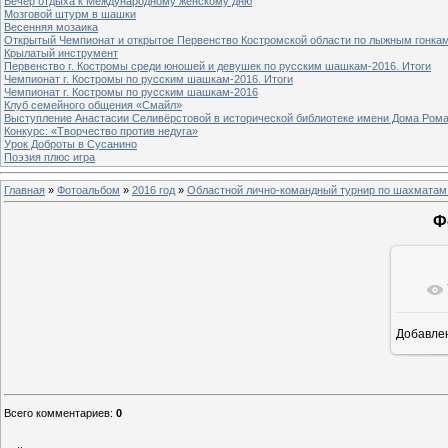
Вечер отдыха к Международному женскому дню
Мозговой штурм в шашки
Весенняя мозаика
Открытый Чемпионат и открытое Первенство Костромской области по лыжным гонка
Крылатый инструмент
Первенство г. Костромы среди юношей и девушек по русским шашкам-2016. Итоги
Чемпионат г. Костромы по русским шашкам-2016. Итоги
Чемпионат г. Костромы по русским шашкам-2016
Клуб семейного общения «Смайл»
Выступление Анастасии Селивёрстовой в исторической библиотеке имени Дома Ром
Конкурс: «Творчество против недуга»
Урок Доброты в Сусанино
Поэзия плюс игра
Главная
»
Фотоальбом
»
2016 год
»
Областной лично-командный турнир по шахматам 
Ф
Добавле
1
Всего комментариев
:
0