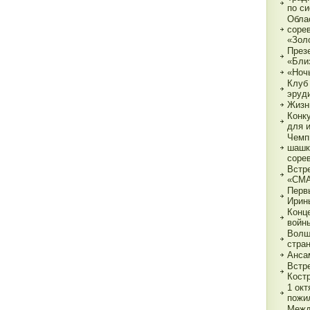
по с
Обла
соре
«Зол
През
«Бли
«Ночь
Клуб
эруд
Жизн
Конк
для 
Чемп
шашк
соре
Встр
«СМ
Перв
Ирин
Конц
войн
Волш
стра
Анса
Встр
Кост
1 ок
пожи
Межд