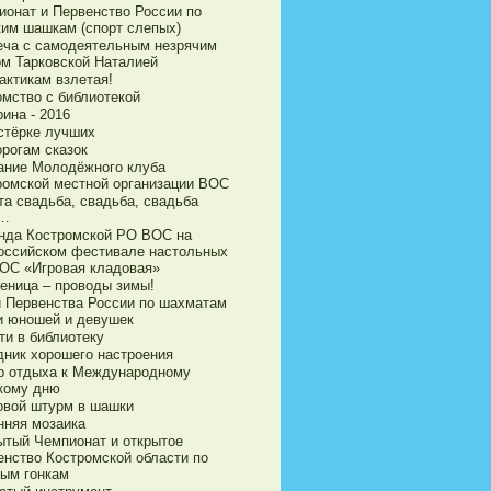
ионат и Первенство России по
ким шашкам (спорт слепых)
еча с самодеятельным незрячим
ом Тарковской Наталией
актикам взлетая!
омство с библиотекой
ина - 2016
стёрке лучших
орогам сказок
ание Молодёжного клуба
ромской местной организации ВОС
та свадьба, свадьба, свадьба
а…
нда Костромской РО ВОС на
оссийском фестивале настольных
ВОС «Игровая кладовая»
еница – проводы зимы!
и Первенства России по шахматам
и юношей и девушек
ти в библиотеку
дник хорошего настроения
р отдыха к Международному
кому дню
овой штурм в шашки
нняя мозаика
ытый Чемпионат и открытое
енство Костромской области по
ым гонкам