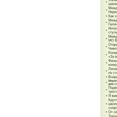
шахм
Межд
Нере
Как х
Межд
Гали
Инте
стул
Межд
МО 
Откр
Чижо
Конц
«За 
Фина
конк
Личн
по с
Вчер
Мероп
дню с
Подв
трос
Я ви
Круг
школ
сопр
От с
Трад