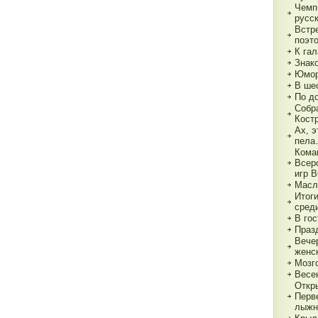
Чемп
русс
Встр
поэт
К гал
Знак
Юмор
В ше
По д
Собр
Кост
Ах, э
пел
Кома
Всер
игр 
Масл
Итог
сред
В гос
Праз
Вече
женс
Мозг
Весе
Откр
Перв
лыжн