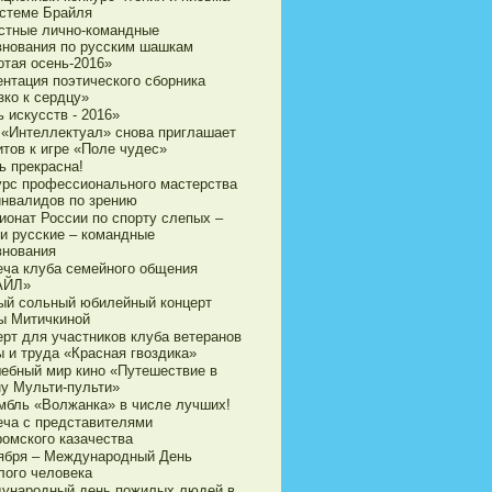
истеме Брайля
стные лично-командные
внования по русским шашкам
отая осень-2016»
ентация поэтического сборника
зко к сердцу»
 искусств - 2016»
 «Интеллектуал» снова приглашает
итов к игре «Поле чудес»
ь прекрасна!
урс профессионального мастерства
инвалидов по зрению
ионат России по спорту слепых –
и русские – командные
внования
еча клуба семейного общения
АЙЛ»
ый сольный юбилейный концерт
ы Митичкиной
ерт для участников клуба ветеранов
ы и труда «Красная гвоздика»
ебный мир кино «Путешествие в
ну Мульти-пульти»
мбль «Волжанка» в числе лучших!
еча с представителями
ромского казачества
тября – Международный День
лого человека
ународный день пожилых людей в