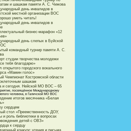
атам и шашкам памяти А. С. Чижова
ународный день инвалидов в
хтской местной организации ВОС
орошо уметь читать!
ународный день инвалидов в
че
ллектуальный бизнес-марафон «12
ьев»
ународный день слепых в Буйской
ВОС
ытый командный турнир памяти А. С.
ва
ерт студии творчества молодежи
все тебя благодарю»
л открытого городского вокального
урса «Мамин голос»
ый Чемпионат Костромской области
токлеточным шашкам
а и сегодня. Нейской МО ВОС – 65
риятие, посвящённое Международному
лепого человека, в Галичской МО ВОС
едение итогов месячника «Белая
ть»
жу сердцем
лый стол «Преемственность ДОУ,
ы и роль библиотеки в вопросах
овождения детей с ОВЗ»
ердца к сердцу
иционный конкурс чтения и письма