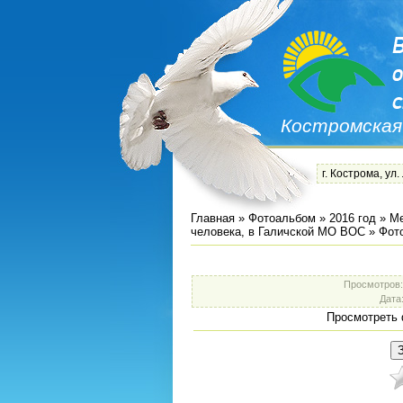
Костромская
г. Кострома, ул.
Главная
»
Фотоальбом
»
2016 год
»
Ме
человека, в Галичской МО ВОС
» Фот
Просмотров
Дата
Просмотреть 