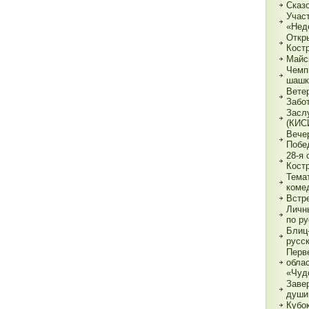
Сказ
Учас
«Нед
Откр
Кост
Майс
Чемп
шашк
Вете
Забо
Засл
(КИС
Вече
Побе
28-я
Кост
Тема
коме
Встр
Личн
по р
Блиц-
русс
Перв
обла
«Чуд
Заве
души
Кубок