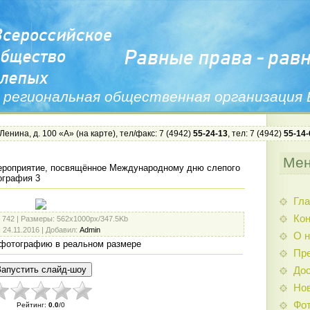
 региональная общественная организация
 Ленина, д. 100 «А» (
на карте
), тел/факс: 7 (4942)
55-24-13
, тел: 7 (4942)
55-14-
Ме
роприятие, посвящённое Международному дню слепого
ография 3
Гла
Ко
: 742 |
Размеры
: 562x1000px/347.5Kb
: 24.11.2016 |
Добавил
:
Admin
О н
фотографию в реальном размере
Пр
Дос
Нов
Фо
Рейтинг
:
0.0
/
0