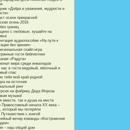
че
дник «Добра и уважения, мудрости и
ости»
аст осени прекрасной
ская осень-2016
без границ
щено с любовью, кушайте на
овье
ентация аудиопособия «На пути к
тации без зрения»
егиональная скайп-игра
транные гости библиотеки
шная «Радуга»
ионат мира среди инвалидов
 нас в гости медовый, яблочный и
овый спас
ю тебя мой край родной
дка на источник
кальный ринг
урсия на фабрику Деда Мороза
акая музыка!
я вместе, так и душа на месте
ч Православный начала ХХ века –
д, который мы потеряли
 Путешествие с книгой
ейный вечер команды «Костромские
ндеи»
ия – наш общий дом