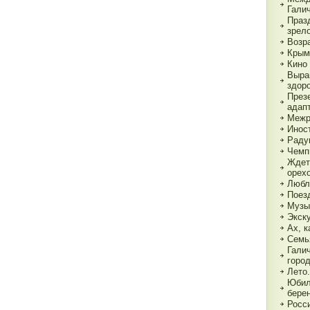
Гали
Праз
зрел
Возр
Крым
Кино 
Выра
здор
През
адап
Межр
Инос
Раду
Чемп
Ждет
орех
Любл
Поез
Музы
Экск
Ах, к
Семь
Гали
горо
Лето.
Юбил
бере
Росс