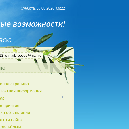
Суббота, 08.08.2026, 09:22
 ВОС
62
, e-mail: roovos@mail.ru
ню
вная страница
нтактная информация
ас
едприятия
ка объявлений
ости сайта
тоальбомы