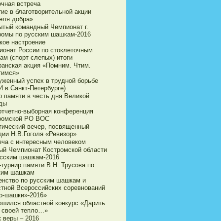
очная встреча
тие в благотворительной акции
еля добра»
ытый командный Чемпионат г.
ромы по русским шашкам-2016
кое настроение
ионат России по стоклеточным
ам (спорт слепых) итоги
ранская акция «Помним. Чтим.
тимся»
уженный успех в трудной борьбе
И в Санкт-Петербурге)
р памяти в честь дня Великой
ды
 отчетно-выборная конференция
ромской РО ВОС
тический вечер, посвященный
дии Н.В.Гоголя «Ревизор»
еча с интересным человеком
ый Чемпионат Костромской области
усским шашкам-2016
турнир памяти В.Н. Трусова по
ким шашкам
енство по русским шашкам и
стной Всероссийских соревнований
о-шашки»-2016»
ршился областной конкурс «Дарить
 своей тепло…»
 веры – 2016