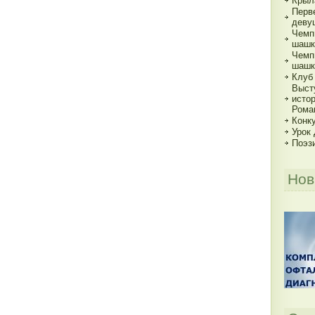
Крыл
Перв
деву
Чемп
шашк
Чемп
шашк
Клуб
Выст
исто
Рома
Конку
Урок
Поэз
Нов