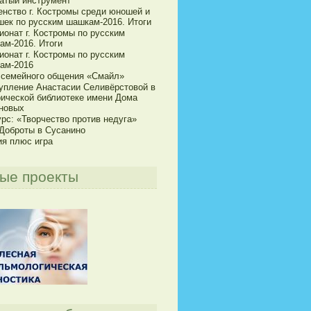
атый инструмент
енство г. Костромы среди юношей и
шек по русским шашкам-2016. Итоги
ионат г. Костромы по русским
ам-2016. Итоги
ионат г. Костромы по русским
ам-2016
 семейного общения «Смайл»
упление Анастасии Селивёрстовой в
рической библиотеке имени Дома
новых
рс: «Творчество против недуга»
 Доброты в Сусанино
ия плюс игра
ые проекты