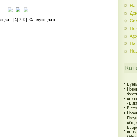
На
До
ущая
| [
1
]
2
3
|
Следующая »
Си
По
Ар
На
На
Кат
Буев
Ново
Фест
огра
«Вик
В ст
Ново
Пред
обще
Всер
инте
Обла