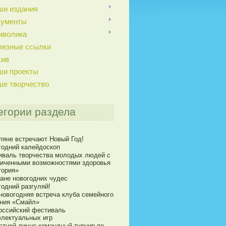
ши издания
кументы
мволика
лезные ссылки
хив
ши проекты
ше творчество
егории раздела
ляне встречают Новый Год!
годний калейдоскоп
иваль творчества молодых людей с
ниченными возможностями здоровья
тория»
ране новогодних чудес
годний разгуляй!
новогодняя встреча клуба семейного
ния «Смайл»
оссийский фестиваль
ллектуальных игр
стной лично-командный турнир по