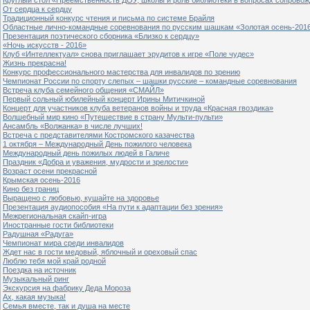
От сердца к сердцу
Традиционный конкурс чтения и письма по системе Брайля
Областные лично-командные соревнования по русским шашкам «Золотая осень-201
Презентация поэтического сборника «Близко к сердцу»
«Ночь искусств - 2016»
Клуб «Интеллектуал» снова приглашает эрудитов к игре «Поле чудес»
Жизнь прекрасна!
Конкурс профессионального мастерства для инвалидов по зрению
Чемпионат России по спорту слепых – шашки русские – командные соревнования
Встреча клуба семейного общения «СМАЙЛ»
Первый сольный юбилейный концерт Ирины Митичкиной
Концерт для участников клуба ветеранов войны и труда «Красная гвоздика»
Волшебный мир кино «Путешествие в страну Мульти-пульти»
Ансамбль «Волжанка» в числе лучших!
Встреча с представителями Костромского казачества
1 октября – Международный День пожилого человека
Международный день пожилых людей в Галиче
Праздник «Добра и уважения, мудрости и зрелости»
Возраст осени прекрасной
Крымская осень-2016
Кино без границ
Выращено с любовью, кушайте на здоровье
Презентация аудиопособия «На пути к адаптации без зрения»
Межрегиональная скайп-игра
Иностранные гости библиотеки
Радушная «Радуга»
Чемпионат мира среди инвалидов
Ждет нас в гости медовый, яблочный и ореховый спас
Люблю тебя мой край родной
Поездка на источник
Музыкальный ринг
Экскурсия на фабрику Деда Мороза
Ах, какая музыка!
Семья вместе, так и душа на месте