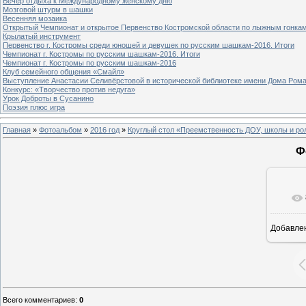
Вечер отдыха к Международному женскому дню
Мозговой штурм в шашки
Весенняя мозаика
Открытый Чемпионат и открытое Первенство Костромской области по лыжным гонка
Крылатый инструмент
Первенство г. Костромы среди юношей и девушек по русским шашкам-2016. Итоги
Чемпионат г. Костромы по русским шашкам-2016. Итоги
Чемпионат г. Костромы по русским шашкам-2016
Клуб семейного общения «Смайл»
Выступление Анастасии Селивёрстовой в исторической библиотеке имени Дома Ром
Конкурс: «Творчество против недуга»
Урок Доброты в Сусанино
Поэзия плюс игра
Главная
»
Фотоальбом
»
2016 год
»
Круглый стол «Преемственность ДОУ, школы и ро
Ф
Добавле
1
Всего комментариев
:
0