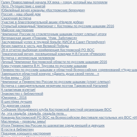
Галич Православный начала ХХ века – город, который мы потеряли
Лето. Путешествие с книгой
Юбилейный вечер команды «Костромские берендеи»
Россия – наш общий дом
Сказочная встреча
Участие в благотворительной акции «Неделя добра»
Открытый командный Чемпионат г. Костромы по русским шашкам-2016
Майское настроение
Чемпионат России по стоклеточным шашкам (спорт слепых) итоги
Ветеранская акция «Помним. Чтим. Заботимся»
Заслуженный успех в трудной борьбе (КИСИ в Санкт-Петербурге)
Вечер памяти в честь дня Великой Победы
28-я отчетно-выборная конференция Костромской РО ВОС
Тематический вечер, посвященный комедии Н.В.Гоголя «Ревизор»
Встреча с интересным человеком
Личный Чемпионат Костромской области по русским шашкам-2016
Блиц-турнир памяти В.Н. Трусова по русским шашкам
Первенство по русским шашкам и областной Всероссийских соревнований «Чудо-ша
Завершился областной конкурс «Дарить души своей тепло…»
Кубок веры – 2016
Чемпионат и Первенство России по русским шашкам (спорт слепых)
Встреча с самодеятельным незрячим поэтом Тарковской Наталией
К галактикам взлетая!
Знакомство с библиотекой
Юморина - 2016
В шестёрке лучших
По дорогам сказок
Собрание Молодёжного клуба Костромской местной организации ВОС
Ах, эта свадьба, свадьба, свадьба пела…
Команда Костромской РО ВОС на Всероссийском фестивале настольных игр ВОС «И
Масленица – проводы зимы!
Итоги Первенства России по шахматам среди юношей и девушек
В гости в библиотеку
Праздник хорошего настроения