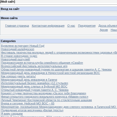
[
Мой сайт
]
Вход на сайт
Меню сайта
Главная страница
Контактная информация
О нас
Предприятия
Доска объявл
Архив
Наш
Categories
Буевляне встречают Новый Год!
Новогодний калейдоскоп
Фестиваль творчества молодых людей с ограниченными возможностями здоровья «В
В стране новогодних чудес
Новогодний разгуляй!
Предновогодняя встреча клуба семейного общения «Смайл»
Всероссийский фестиваль интеллектуальных игр
Областной лично-командный турнир по шахматам и шашкам памяти А. С. Чижова
Международный день инвалидов в Нерехтской местной организации ВОС
Как хорошо уметь читать!
Международный день инвалидов в Галиче
Интеллектуальный бизнес-марафон «12 стульев»
Международный день слепых в Буйской МО ВОС
Открытый командный турнир памяти А. С. Чижова
Концерт студии творчества молодежи «За все тебя благодарю»
Финал открытого городского вокального конкурса «Мамин голос»
Личный Чемпионат Костромской области по стоклеточным шашкам
Вчера и сегодня. Нейской МО ВОС – 65
Мероприятие, посвящённое Международному дню слепого человека, в Галичской МО
Подведение итогов месячника «Белая трость»
Я вижу сердцем
Круглый стол «Преемственность ДОУ, школы и роль библиотеки в вопросах сопровож