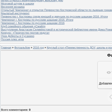
Вечер отдыха к Международному женскому дню
Мозговой штурм в шашки
Весенняя мозаика
Открытый Чемпионат и открытое Первенство Костромской области по лыжным гонка
Крылатый инструмент
Первенство г. Костромы среди юношей и девушек по русским шашкам-2016. Итоги
Чемпионат г. Костромы по русским шашкам-2016. Итоги
Чемпионат г. Костромы по русским шашкам-2016
Клуб семейного общения «Смайл»
Выступление Анастасии Селивёрстовой в исторической библиотеке имени Дома Ром
Конкурс: «Творчество против недуга»
Урок Доброты в Сусанино
Поэзия плюс игра
Главная
»
Фотоальбом
»
2016 год
»
Круглый стол «Преемственность ДОУ, школы и ро
Фо
Добавле
1
Всего комментариев
:
0