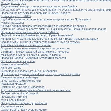
От сердца к сердцу
Традиционный конкурс чтения и письма по системе Брайля
Областные лично-командные соревнования по русским шашкам «Золотая осень-201
Презентация поэтического сборника «Близко к сердцу»
«Ночь искусств - 2016»
Клуб «Интеллектуал» снова приглашает эрудитов к игре «Поле чудес»
Жизнь прекрасна!
Конкурс профессионального мастерства для инвалидов по зрению
Чемпионат России по спорту слепых – шашки русские – командные соревнования
Встреча клуба семейного общения «СМАЙЛ»
Первый сольный юбилейный концерт Ирины Митичкиной
Концерт для участников клуба ветеранов войны и труда «Красная гвоздика»
Волшебный мир кино «Путешествие в страну Мульти-пульти»
Ансамбль «Волжанка» в числе лучших!
Встреча с представителями Костромского казачества
1 октября – Международный День пожилого человека
Международный день пожилых людей в Галиче
Праздник «Добра и уважения, мудрости и зрелости»
Возраст осени прекрасной
Крымская осень-2016
Кино без границ
Выращено с любовью, кушайте на здоровье
Презентация аудиопособия «На пути к адаптации без зрения»
Межрегиональная скайп-игра
Иностранные гости библиотеки
Радушная «Радуга»
Чемпионат мира среди инвалидов
Ждет нас в гости медовый, яблочный и ореховый спас
Люблю тебя мой край родной
Поездка на источник
Музыкальный ринг
Экскурсия на фабрику Деда Мороза
Ах, какая музыка!
Семья вместе, так и душа на месте