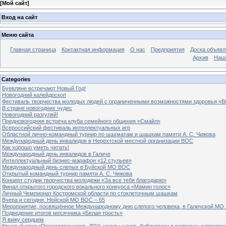
[
Мой сайт
]
Вход на сайт
Меню сайта
Главная страница
Контактная информация
О нас
Предприятия
Доска объявл
Архив
Наш
Categories
Буевляне встречают Новый Год!
Новогодний калейдоскоп
Фестиваль творчества молодых людей с ограниченными возможностями здоровья «В
В стране новогодних чудес
Новогодний разгуляй!
Предновогодняя встреча клуба семейного общения «Смайл»
Всероссийский фестиваль интеллектуальных игр
Областной лично-командный турнир по шахматам и шашкам памяти А. С. Чижова
Международный день инвалидов в Нерехтской местной организации ВОС
Как хорошо уметь читать!
Международный день инвалидов в Галиче
Интеллектуальный бизнес-марафон «12 стульев»
Международный день слепых в Буйской МО ВОС
Открытый командный турнир памяти А. С. Чижова
Концерт студии творчества молодежи «За все тебя благодарю»
Финал открытого городского вокального конкурса «Мамин голос»
Личный Чемпионат Костромской области по стоклеточным шашкам
Вчера и сегодня. Нейской МО ВОС – 65
Мероприятие, посвящённое Международному дню слепого человека, в Галичской МО
Подведение итогов месячника «Белая трость»
Я вижу сердцем
Круглый стол «Преемственность ДОУ, школы и роль библиотеки в вопросах сопровож