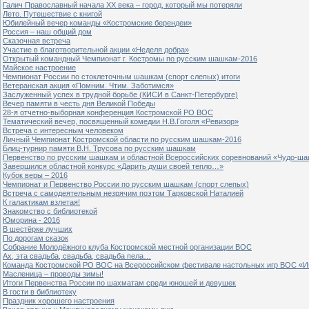
Галич Православный начала ХХ века – город, который мы потеряли
Лето. Путешествие с книгой
Юбилейный вечер команды «Костромские берендеи»
Россия – наш общий дом
Сказочная встреча
Участие в благотворительной акции «Неделя добра»
Открытый командный Чемпионат г. Костромы по русским шашкам-2016
Майское настроение
Чемпионат России по стоклеточным шашкам (спорт слепых) итоги
Ветеранская акция «Помним. Чтим. Заботимся»
Заслуженный успех в трудной борьбе (КИСИ в Санкт-Петербурге)
Вечер памяти в честь дня Великой Победы
28-я отчетно-выборная конференция Костромской РО ВОС
Тематический вечер, посвященный комедии Н.В.Гоголя «Ревизор»
Встреча с интересным человеком
Личный Чемпионат Костромской области по русским шашкам-2016
Блиц-турнир памяти В.Н. Трусова по русским шашкам
Первенство по русским шашкам и областной Всероссийских соревнований «Чудо-ша
Завершился областной конкурс «Дарить души своей тепло…»
Кубок веры – 2016
Чемпионат и Первенство России по русским шашкам (спорт слепых)
Встреча с самодеятельным незрячим поэтом Тарковской Наталией
К галактикам взлетая!
Знакомство с библиотекой
Юморина - 2016
В шестёрке лучших
По дорогам сказок
Собрание Молодёжного клуба Костромской местной организации ВОС
Ах, эта свадьба, свадьба, свадьба пела…
Команда Костромской РО ВОС на Всероссийском фестивале настольных игр ВОС «И
Масленица – проводы зимы!
Итоги Первенства России по шахматам среди юношей и девушек
В гости в библиотеку
Праздник хорошего настроения