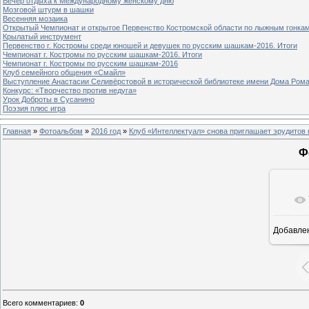
Вечер отдыха к Международному женскому дню
Мозговой штурм в шашки
Весенняя мозаика
Открытый Чемпионат и открытое Первенство Костромской области по лыжным гонка
Крылатый инструмент
Первенство г. Костромы среди юношей и девушек по русским шашкам-2016. Итоги
Чемпионат г. Костромы по русским шашкам-2016. Итоги
Чемпионат г. Костромы по русским шашкам-2016
Клуб семейного общения «Смайл»
Выступление Анастасии Селивёрстовой в исторической библиотеке имени Дома Ром
Конкурс: «Творчество против недуга»
Урок Доброты в Сусанино
Поэзия плюс игра
Главная
»
Фотоальбом
»
2016 год
»
Клуб «Интеллектуал» снова приглашает эрудитов 
Ф
Добавле
1
Всего комментариев
:
0