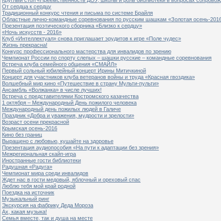
От сердца к сердцу
Традиционный конкурс чтения и письма по системе Брайля
Областные лично-командные соревнования по русским шашкам «Золотая осень-201
Презентация поэтического сборника «Близко к сердцу»
«Ночь искусств - 2016»
Клуб «Интеллектуал» снова приглашает эрудитов к игре «Поле чудес»
Жизнь прекрасна!
Конкурс профессионального мастерства для инвалидов по зрению
Чемпионат России по спорту слепых – шашки русские – командные соревнования
Встреча клуба семейного общения «СМАЙЛ»
Первый сольный юбилейный концерт Ирины Митичкиной
Концерт для участников клуба ветеранов войны и труда «Красная гвоздика»
Волшебный мир кино «Путешествие в страну Мульти-пульти»
Ансамбль «Волжанка» в числе лучших!
Встреча с представителями Костромского казачества
1 октября – Международный День пожилого человека
Международный день пожилых людей в Галиче
Праздник «Добра и уважения, мудрости и зрелости»
Возраст осени прекрасной
Крымская осень-2016
Кино без границ
Выращено с любовью, кушайте на здоровье
Презентация аудиопособия «На пути к адаптации без зрения»
Межрегиональная скайп-игра
Иностранные гости библиотеки
Радушная «Радуга»
Чемпионат мира среди инвалидов
Ждет нас в гости медовый, яблочный и ореховый спас
Люблю тебя мой край родной
Поездка на источник
Музыкальный ринг
Экскурсия на фабрику Деда Мороза
Ах, какая музыка!
Семья вместе, так и душа на месте