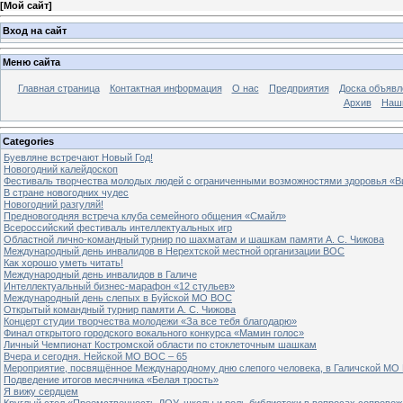
[
Мой сайт
]
Вход на сайт
Меню сайта
Главная страница
Контактная информация
О нас
Предприятия
Доска объявл
Архив
Наш
Categories
Буевляне встречают Новый Год!
Новогодний калейдоскоп
Фестиваль творчества молодых людей с ограниченными возможностями здоровья «В
В стране новогодних чудес
Новогодний разгуляй!
Предновогодняя встреча клуба семейного общения «Смайл»
Всероссийский фестиваль интеллектуальных игр
Областной лично-командный турнир по шахматам и шашкам памяти А. С. Чижова
Международный день инвалидов в Нерехтской местной организации ВОС
Как хорошо уметь читать!
Международный день инвалидов в Галиче
Интеллектуальный бизнес-марафон «12 стульев»
Международный день слепых в Буйской МО ВОС
Открытый командный турнир памяти А. С. Чижова
Концерт студии творчества молодежи «За все тебя благодарю»
Финал открытого городского вокального конкурса «Мамин голос»
Личный Чемпионат Костромской области по стоклеточным шашкам
Вчера и сегодня. Нейской МО ВОС – 65
Мероприятие, посвящённое Международному дню слепого человека, в Галичской МО
Подведение итогов месячника «Белая трость»
Я вижу сердцем
Круглый стол «Преемственность ДОУ, школы и роль библиотеки в вопросах сопровож