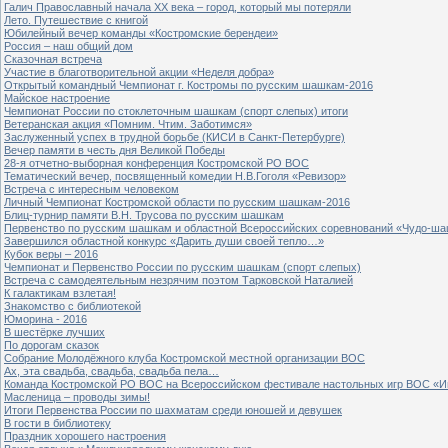
Галич Православный начала ХХ века – город, который мы потеряли
Лето. Путешествие с книгой
Юбилейный вечер команды «Костромские берендеи»
Россия – наш общий дом
Сказочная встреча
Участие в благотворительной акции «Неделя добра»
Открытый командный Чемпионат г. Костромы по русским шашкам-2016
Майское настроение
Чемпионат России по стоклеточным шашкам (спорт слепых) итоги
Ветеранская акция «Помним. Чтим. Заботимся»
Заслуженный успех в трудной борьбе (КИСИ в Санкт-Петербурге)
Вечер памяти в честь дня Великой Победы
28-я отчетно-выборная конференция Костромской РО ВОС
Тематический вечер, посвященный комедии Н.В.Гоголя «Ревизор»
Встреча с интересным человеком
Личный Чемпионат Костромской области по русским шашкам-2016
Блиц-турнир памяти В.Н. Трусова по русским шашкам
Первенство по русским шашкам и областной Всероссийских соревнований «Чудо-ша
Завершился областной конкурс «Дарить души своей тепло…»
Кубок веры – 2016
Чемпионат и Первенство России по русским шашкам (спорт слепых)
Встреча с самодеятельным незрячим поэтом Тарковской Наталией
К галактикам взлетая!
Знакомство с библиотекой
Юморина - 2016
В шестёрке лучших
По дорогам сказок
Собрание Молодёжного клуба Костромской местной организации ВОС
Ах, эта свадьба, свадьба, свадьба пела…
Команда Костромской РО ВОС на Всероссийском фестивале настольных игр ВОС «И
Масленица – проводы зимы!
Итоги Первенства России по шахматам среди юношей и девушек
В гости в библиотеку
Праздник хорошего настроения