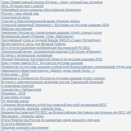
Галич Православный начала ХХ века – город, который мы потеряли
Лето. Путешествие с книгой
Юбилейный вечер команды «Костромские берендеи»
Россия – наш общий дом
Сказочная встреча
Участие в благотворительной акции «Неделя добра»
Открытый командный Чемпионат г. Костромы по русским шашкам-2016
Майское настроение
Чемпионат России по стоклеточным шашкам (спорт слепых) итоги
Ветеранская акция «Помним. Чтим. Заботимся»
Заслуженный успех в трудной борьбе (КИСИ в Санкт-Петербурге)
Вечер памяти в честь дня Великой Победы
28-я отчетно-выборная конференция Костромской РО ВОС
Тематический вечер, посвященный комедии Н.В.Гоголя «Ревизор»
Встреча с интересным человеком
Личный Чемпионат Костромской области по русским шашкам-2016
Блиц-турнир памяти В.Н. Трусова по русским шашкам
Первенство по русским шашкам и областной Всероссийских соревнований «Чудо-ша
Завершился областной конкурс «Дарить души своей тепло…»
Кубок веры – 2016
Чемпионат и Первенство России по русским шашкам (спорт слепых)
Встреча с самодеятельным незрячим поэтом Тарковской Наталией
К галактикам взлетая!
Знакомство с библиотекой
Юморина - 2016
В шестёрке лучших
По дорогам сказок
Собрание Молодёжного клуба Костромской местной организации ВОС
Ах, эта свадьба, свадьба, свадьба пела…
Команда Костромской РО ВОС на Всероссийском фестивале настольных игр ВОС «И
Масленица – проводы зимы!
Итоги Первенства России по шахматам среди юношей и девушек
В гости в библиотеку
Праздник хорошего настроения