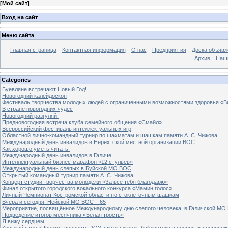
[
Мой сайт
]
Вход на сайт
Меню сайта
Главная страница
Контактная информация
О нас
Предприятия
Доска объявл
Архив
Наш
Categories
Буевляне встречают Новый Год!
Новогодний калейдоскоп
Фестиваль творчества молодых людей с ограниченными возможностями здоровья «В
В стране новогодних чудес
Новогодний разгуляй!
Предновогодняя встреча клуба семейного общения «Смайл»
Всероссийский фестиваль интеллектуальных игр
Областной лично-командный турнир по шахматам и шашкам памяти А. С. Чижова
Международный день инвалидов в Нерехтской местной организации ВОС
Как хорошо уметь читать!
Международный день инвалидов в Галиче
Интеллектуальный бизнес-марафон «12 стульев»
Международный день слепых в Буйской МО ВОС
Открытый командный турнир памяти А. С. Чижова
Концерт студии творчества молодежи «За все тебя благодарю»
Финал открытого городского вокального конкурса «Мамин голос»
Личный Чемпионат Костромской области по стоклеточным шашкам
Вчера и сегодня. Нейской МО ВОС – 65
Мероприятие, посвящённое Международному дню слепого человека, в Галичской МО
Подведение итогов месячника «Белая трость»
Я вижу сердцем
Круглый стол «Преемственность ДОУ, школы и роль библиотеки в вопросах сопровож