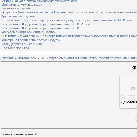
Вечер отдыха к Международному женскому дню
Мозговой штурм в шашки
Весенняя мозаика
Открытый Чемпионат и открытое Первенство Костромской области по лыжным гонка
Крылатый инструмент
Первенство г. Костромы среди юношей и девушек по русским шашкам-2016. Итоги
Чемпионат г. Костромы по русским шашкам-2016. Итоги
Чемпионат г. Костромы по русским шашкам-2016
Клуб семейного общения «Смайл»
Выступление Анастасии Селивёрстовой в исторической библиотеке имени Дома Ром
Конкурс: «Творчество против недуга»
Урок Доброты в Сусанино
Поэзия плюс игра
Главная
»
Фотоальбом
»
2016 год
»
Чемпионат и Первенство России по русским шашк
Ф
Добавле
Всего комментариев
:
0