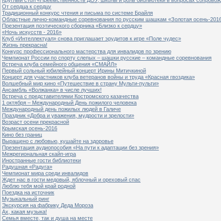
От сердца к сердцу
Традиционный конкурс чтения и письма по системе Брайля
Областные лично-командные соревнования по русским шашкам «Золотая осень-201
Презентация поэтического сборника «Близко к сердцу»
«Ночь искусств - 2016»
Клуб «Интеллектуал» снова приглашает эрудитов к игре «Поле чудес»
Жизнь прекрасна!
Конкурс профессионального мастерства для инвалидов по зрению
Чемпионат России по спорту слепых – шашки русские – командные соревнования
Встреча клуба семейного общения «СМАЙЛ»
Первый сольный юбилейный концерт Ирины Митичкиной
Концерт для участников клуба ветеранов войны и труда «Красная гвоздика»
Волшебный мир кино «Путешествие в страну Мульти-пульти»
Ансамбль «Волжанка» в числе лучших!
Встреча с представителями Костромского казачества
1 октября – Международный День пожилого человека
Международный день пожилых людей в Галиче
Праздник «Добра и уважения, мудрости и зрелости»
Возраст осени прекрасной
Крымская осень-2016
Кино без границ
Выращено с любовью, кушайте на здоровье
Презентация аудиопособия «На пути к адаптации без зрения»
Межрегиональная скайп-игра
Иностранные гости библиотеки
Радушная «Радуга»
Чемпионат мира среди инвалидов
Ждет нас в гости медовый, яблочный и ореховый спас
Люблю тебя мой край родной
Поездка на источник
Музыкальный ринг
Экскурсия на фабрику Деда Мороза
Ах, какая музыка!
Семья вместе, так и душа на месте