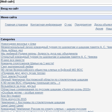
[
Мой сайт
]
Вход на сайт
Меню сайта
Главная страница
Контактная информация
О нас
Предприятия
Доска объявл
Архив
Наш
Categories
Новогоднее веселье у ёлки
Межрегиональный лично-командный турнир по шахматам и шашкам памяти А. С. Чиж
День добрых дел
Мы любимой Родине верны, бодрость духа нас объединила
Открытый командный турнир по шахматам и шашкам памяти А. С. Чижова
В кино все вместе
Команда спортсменов Шарьи на 1 месте!
Свет материнской любви
90–летие Всероссийского общества слепых в Буйской МО ВОС
«Подарим друг другу лучик тепла»
Поэт земли Русской
Личный Чемпионат Костромской области по стоклеточным шашкам
К 90-летию ВОС «Надежды тоненькая нить…»
Возьмёмся за руки, друзья
Областные соревнования по русским шашкам «Золотая осень-2015»
«Особым детям – особые книги»
Бои без правил
Ночь искусств 2015
Чемпионат г. Костромы по стоклеточным шашкам
Цирк! Цирк! Цирк!
Командный Чемпионат России по спорту слепых – шашки русские
Отчетно-выборная конференция в Галичской местной организации ВОС