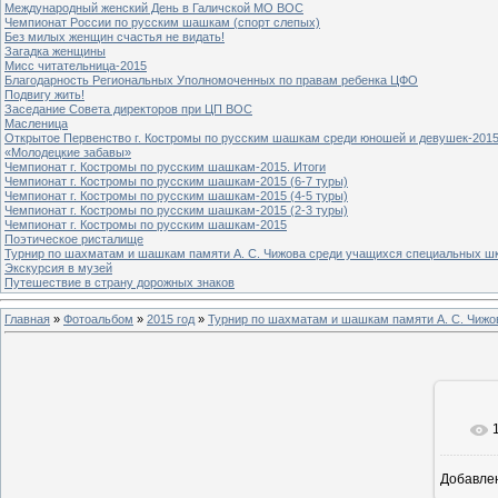
Международный женский День в Галичской МО ВОС
Чемпионат России по русским шашкам (спорт слепых)
Без милых женщин счастья не видать!
Загадка женщины
Мисс читательница-2015
Благодарность Региональных Уполномоченных по правам ребенка ЦФО
Подвигу жить!
Заседание Совета директоров при ЦП ВОС
Масленица
Открытое Первенство г. Костромы по русским шашкам среди юношей и девушек-2015
«Молодецкие забавы»
Чемпионат г. Костромы по русским шашкам-2015. Итоги
Чемпионат г. Костромы по русским шашкам-2015 (6-7 туры)
Чемпионат г. Костромы по русским шашкам-2015 (4-5 туры)
Чемпионат г. Костромы по русским шашкам-2015 (2-3 туры)
Чемпионат г. Костромы по русским шашкам-2015
Поэтическое ристалище
Турнир по шахматам и шашкам памяти А. С. Чижова среди учащихся специальных шк
Экскурсия в музей
Путешествие в страну дорожных знаков
Главная
»
Фотоальбом
»
2015 год
»
Турнир по шахматам и шашкам памяти А. С. Чижо
Добавле
8