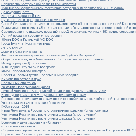
Первенство Костромской области по шахматам
Участие во Всероссийском фестивале эстрадных исполнителей ВОС «Вокал»
До свидания, лето…
Встреча с Кареловой Г.Н.
Путешествие в город необычных музеев
Сергей Ситников встретился с представителями общественных организаций Костром
Реализация программы «Доступная среда» в Государственном архиве новейшей исто
Соревнования по шашкам, посвящённые Дню физкультурника и 863-летию основания 
Летний праздник хорошего настроения
90-лет ВОС в Галичской МО ВОС
Город Буй – ты России частица!
Лето с книгой
Дорога в бассейн открыта!
Фестиваль некоммерческих организаций "Добрая Кострома"
Открытый командный Чемпионат г. Костромы по русским шашкам
Международный День семьи
«Двенадцать стульев» в Костроме
Книги - победители конкурса
Проект «Особым детям – особые книги» завершен
Их чувства острее и ярче
Необычный спектакль
70-летию Победы посвящается
Личный Чемпионат Костромской области по русским шашкам-2015
Блиц-турнир памяти В.Н. Трусова по русским шашкам
Первенство по русским шашкам среди юношей и девушек и областной этап соревно
Успех команды «Костромские берендеи»
Кубок веры - 2015
Итоги Чемпионата России по стоклеточным шашкам (спорт слепых)
Чемпионат России по стоклеточным шашкам (спорт слепых)
Чемпионат России по стоклеточным шашкам (спорт слепых)
Всемирный день здоровья в «Спарте»
«Трогательная» книга
Социальный туризм: всё самое интересное о путешествии группы Костромской РОО
Первенство России по русским и стоклеточным шашкам