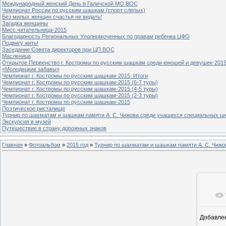
Международный женский День в Галичской МО ВОС
Чемпионат России по русским шашкам (спорт слепых)
Без милых женщин счастья не видать!
Загадка женщины
Мисс читательница-2015
Благодарность Региональных Уполномоченных по правам ребенка ЦФО
Подвигу жить!
Заседание Совета директоров при ЦП ВОС
Масленица
Открытое Первенство г. Костромы по русским шашкам среди юношей и девушек-2015
«Молодецкие забавы»
Чемпионат г. Костромы по русским шашкам-2015. Итоги
Чемпионат г. Костромы по русским шашкам-2015 (6-7 туры)
Чемпионат г. Костромы по русским шашкам-2015 (4-5 туры)
Чемпионат г. Костромы по русским шашкам-2015 (2-3 туры)
Чемпионат г. Костромы по русским шашкам-2015
Поэтическое ристалище
Турнир по шахматам и шашкам памяти А. С. Чижова среди учащихся специальных шк
Экскурсия в музей
Путешествие в страну дорожных знаков
Главная
»
Фотоальбом
»
2015 год
»
Турнир по шахматам и шашкам памяти А. С. Чижо
Добавле
4