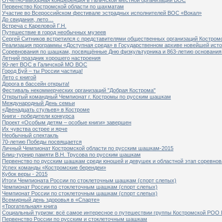
Первенство Костромской области по шахматам
Участие во Всероссийском фестивале эстрадных исполнителей ВОС «Вокал»
До свидания, лето…
Встреча с Кареловой Г.Н.
Путешествие в город необычных музеев
Сергей Ситников встретился с представителями общественных организаций Костром
Реализация программы «Доступная среда» в Государственном архиве новейшей исто
Соревнования по шашкам, посвящённые Дню физкультурника и 863-летию основания 
Летний праздник хорошего настроения
90-лет ВОС в Галичской МО ВОС
Город Буй – ты России частица!
Лето с книгой
Дорога в бассейн открыта!
Фестиваль некоммерческих организаций "Добрая Кострома"
Открытый командный Чемпионат г. Костромы по русским шашкам
Международный День семьи
«Двенадцать стульев» в Костроме
Книги - победители конкурса
Проект «Особым детям – особые книги» завершен
Их чувства острее и ярче
Необычный спектакль
70-летию Победы посвящается
Личный Чемпионат Костромской области по русским шашкам-2015
Блиц-турнир памяти В.Н. Трусова по русским шашкам
Первенство по русским шашкам среди юношей и девушек и областной этап соревно
Успех команды «Костромские берендеи»
Кубок веры - 2015
Итоги Чемпионата России по стоклеточным шашкам (спорт слепых)
Чемпионат России по стоклеточным шашкам (спорт слепых)
Чемпионат России по стоклеточным шашкам (спорт слепых)
Всемирный день здоровья в «Спарте»
«Трогательная» книга
Социальный туризм: всё самое интересное о путешествии группы Костромской РОО
Первенство России по русским и стоклеточным шашкам