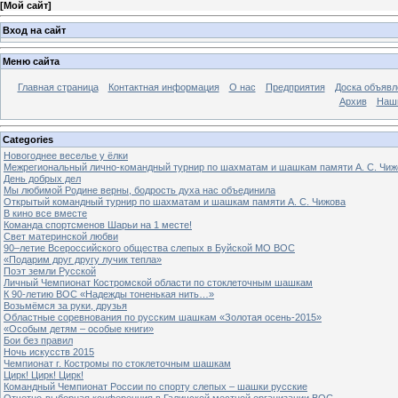
[
Мой сайт
]
Вход на сайт
Меню сайта
Главная страница
Контактная информация
О нас
Предприятия
Доска объявл
Архив
Наш
Categories
Новогоднее веселье у ёлки
Межрегиональный лично-командный турнир по шахматам и шашкам памяти А. С. Чиж
День добрых дел
Мы любимой Родине верны, бодрость духа нас объединила
Открытый командный турнир по шахматам и шашкам памяти А. С. Чижова
В кино все вместе
Команда спортсменов Шарьи на 1 месте!
Свет материнской любви
90–летие Всероссийского общества слепых в Буйской МО ВОС
«Подарим друг другу лучик тепла»
Поэт земли Русской
Личный Чемпионат Костромской области по стоклеточным шашкам
К 90-летию ВОС «Надежды тоненькая нить…»
Возьмёмся за руки, друзья
Областные соревнования по русским шашкам «Золотая осень-2015»
«Особым детям – особые книги»
Бои без правил
Ночь искусств 2015
Чемпионат г. Костромы по стоклеточным шашкам
Цирк! Цирк! Цирк!
Командный Чемпионат России по спорту слепых – шашки русские
Отчетно-выборная конференция в Галичской местной организации ВОС