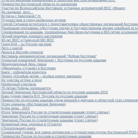
Первенство Костромской области по шахматам
Участие во Всероссийском фестивале эстрадных исполнителей ВОС «Вокал»
До свидания, лето…
Встреча с Кареловой Г.Н.
Путешествие в город необычных музеев
Сергей Ситников встретился с представителями общественных организаций Костром
Реализация программы «Доступная среда» в Государственном архиве новейшей исто
Соревнования по шашкам, посвящённые Дню физкультурника и 863-летию основания 
Летний праздник хорошего настроения
90-лет ВОС в Галичской МО ВОС
Город Буй – ты России частица!
Лето с книгой
Дорога в бассейн открыта!
Фестиваль некоммерческих организаций "Добрая Кострома"
Открытый командный Чемпионат г. Костромы по русским шашкам
Международный День семьи
«Двенадцать стульев» в Костроме
Книги - победители конкурса
Проект «Особым детям – особые книги» завершен
Их чувства острее и ярче
Необычный спектакль
70-летию Победы посвящается
Личный Чемпионат Костромской области по русским шашкам-2015
Блиц-турнир памяти В.Н. Трусова по русским шашкам
Первенство по русским шашкам среди юношей и девушек и областной этап соревно
Успех команды «Костромские берендеи»
Кубок веры - 2015
Итоги Чемпионата России по стоклеточным шашкам (спорт слепых)
Чемпионат России по стоклеточным шашкам (спорт слепых)
Чемпионат России по стоклеточным шашкам (спорт слепых)
Всемирный день здоровья в «Спарте»
«Трогательная» книга
Социальный туризм: всё самое интересное о путешествии группы Костромской РОО
Первенство России по русским и стоклеточным шашкам