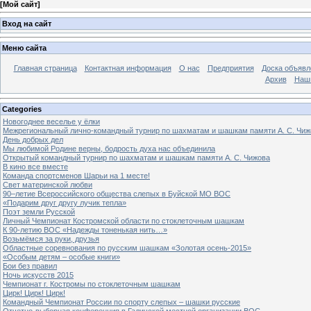
[
Мой сайт
]
Вход на сайт
Меню сайта
Главная страница
Контактная информация
О нас
Предприятия
Доска объявл
Архив
Наш
Categories
Новогоднее веселье у ёлки
Межрегиональный лично-командный турнир по шахматам и шашкам памяти А. С. Чиж
День добрых дел
Мы любимой Родине верны, бодрость духа нас объединила
Открытый командный турнир по шахматам и шашкам памяти А. С. Чижова
В кино все вместе
Команда спортсменов Шарьи на 1 месте!
Свет материнской любви
90–летие Всероссийского общества слепых в Буйской МО ВОС
«Подарим друг другу лучик тепла»
Поэт земли Русской
Личный Чемпионат Костромской области по стоклеточным шашкам
К 90-летию ВОС «Надежды тоненькая нить…»
Возьмёмся за руки, друзья
Областные соревнования по русским шашкам «Золотая осень-2015»
«Особым детям – особые книги»
Бои без правил
Ночь искусств 2015
Чемпионат г. Костромы по стоклеточным шашкам
Цирк! Цирк! Цирк!
Командный Чемпионат России по спорту слепых – шашки русские
Отчетно-выборная конференция в Галичской местной организации ВОС