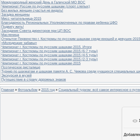
Международный женский День в Галичской МО ВОС
Чемпионат России по русским шашкам (спорт слепых)
Без милых женщин счастья не видать!
Загадка женщины
Мисс читательница-2015
Благодарность Региональных Уполномоченных по правам ребенка ЦФО
Подвигу жить!
Заседание Совета директоров при ЦП ВОС
Масленица
Открытое Первенство г. Костромы по русским шашкам среди юношей и девушек-2015
«Молодецкие забавы»
Чемпионат г. Костромы по русским шашкам-2015. Итоги
Чемпионат г. Костромы по русским шашкам-2015 (6-7 туры)
Чемпионат г. Костромы по русским шашкам-2015 (4-5 туры)
Чемпионат г. Костромы по русским шашкам-2015 (2-3 туры)
Чемпионат г. Костромы по русским шашкам-2015
Поэтическое ристалище
Турнир по шахматам и шашкам памяти А. С. Чижова среди учащихся специальных шк
Экскурсия в музей
Путешествие в страну дорожных знаков
Главная
»
Фотоальбом
»
2015 год
»
Социальный туризм: всё самое интересное о пу
Добавле
8