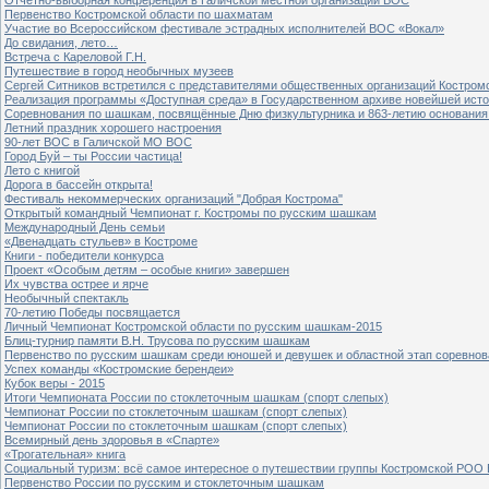
Первенство Костромской области по шахматам
Участие во Всероссийском фестивале эстрадных исполнителей ВОС «Вокал»
До свидания, лето…
Встреча с Кареловой Г.Н.
Путешествие в город необычных музеев
Сергей Ситников встретился с представителями общественных организаций Костром
Реализация программы «Доступная среда» в Государственном архиве новейшей исто
Соревнования по шашкам, посвящённые Дню физкультурника и 863-летию основания 
Летний праздник хорошего настроения
90-лет ВОС в Галичской МО ВОС
Город Буй – ты России частица!
Лето с книгой
Дорога в бассейн открыта!
Фестиваль некоммерческих организаций "Добрая Кострома"
Открытый командный Чемпионат г. Костромы по русским шашкам
Международный День семьи
«Двенадцать стульев» в Костроме
Книги - победители конкурса
Проект «Особым детям – особые книги» завершен
Их чувства острее и ярче
Необычный спектакль
70-летию Победы посвящается
Личный Чемпионат Костромской области по русским шашкам-2015
Блиц-турнир памяти В.Н. Трусова по русским шашкам
Первенство по русским шашкам среди юношей и девушек и областной этап соревно
Успех команды «Костромские берендеи»
Кубок веры - 2015
Итоги Чемпионата России по стоклеточным шашкам (спорт слепых)
Чемпионат России по стоклеточным шашкам (спорт слепых)
Чемпионат России по стоклеточным шашкам (спорт слепых)
Всемирный день здоровья в «Спарте»
«Трогательная» книга
Социальный туризм: всё самое интересное о путешествии группы Костромской РОО
Первенство России по русским и стоклеточным шашкам