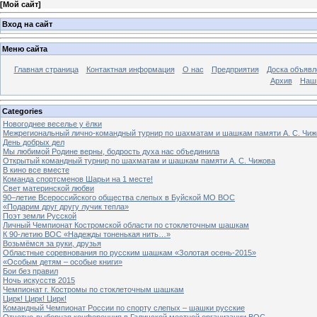
[
Мой сайт
]
Вход на сайт
Меню сайта
Главная страница
Контактная информация
О нас
Предприятия
Доска объявл
Архив
Наш
Categories
Новогоднее веселье у ёлки
Межрегиональный лично-командный турнир по шахматам и шашкам памяти А. С. Чиж
День добрых дел
Мы любимой Родине верны, бодрость духа нас объединила
Открытый командный турнир по шахматам и шашкам памяти А. С. Чижова
В кино все вместе
Команда спортсменов Шарьи на 1 месте!
Свет материнской любви
90–летие Всероссийского общества слепых в Буйской МО ВОС
«Подарим друг другу лучик тепла»
Поэт земли Русской
Личный Чемпионат Костромской области по стоклеточным шашкам
К 90-летию ВОС «Надежды тоненькая нить…»
Возьмёмся за руки, друзья
Областные соревнования по русским шашкам «Золотая осень-2015»
«Особым детям – особые книги»
Бои без правил
Ночь искусств 2015
Чемпионат г. Костромы по стоклеточным шашкам
Цирк! Цирк! Цирк!
Командный Чемпионат России по спорту слепых – шашки русские
Отчетно-выборная конференция в Галичской местной организации ВОС