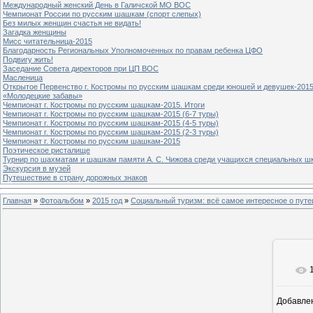
Международный женский День в Галичской МО ВОС
Чемпионат России по русским шашкам (спорт слепых)
Без милых женщин счастья не видать!
Загадка женщины
Мисс читательница-2015
Благодарность Региональных Уполномоченных по правам ребенка ЦФО
Подвигу жить!
Заседание Совета директоров при ЦП ВОС
Масленица
Открытое Первенство г. Костромы по русским шашкам среди юношей и девушек-2015
«Молодецкие забавы»
Чемпионат г. Костромы по русским шашкам-2015. Итоги
Чемпионат г. Костромы по русским шашкам-2015 (6-7 туры)
Чемпионат г. Костромы по русским шашкам-2015 (4-5 туры)
Чемпионат г. Костромы по русским шашкам-2015 (2-3 туры)
Чемпионат г. Костромы по русским шашкам-2015
Поэтическое ристалище
Турнир по шахматам и шашкам памяти А. С. Чижова среди учащихся специальных шк
Экскурсия в музей
Путешествие в страну дорожных знаков
Главная
»
Фотоальбом
»
2015 год
»
Социальный туризм: всё самое интересное о пу
Добавле
8