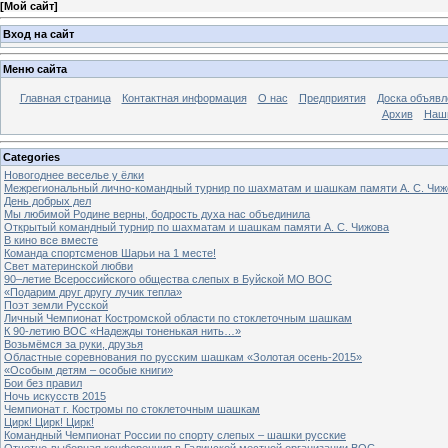
[
Мой сайт
]
Вход на сайт
Меню сайта
Главная страница
Контактная информация
О нас
Предприятия
Доска объявл
Архив
Наш
Categories
Новогоднее веселье у ёлки
Межрегиональный лично-командный турнир по шахматам и шашкам памяти А. С. Чиж
День добрых дел
Мы любимой Родине верны, бодрость духа нас объединила
Открытый командный турнир по шахматам и шашкам памяти А. С. Чижова
В кино все вместе
Команда спортсменов Шарьи на 1 месте!
Свет материнской любви
90–летие Всероссийского общества слепых в Буйской МО ВОС
«Подарим друг другу лучик тепла»
Поэт земли Русской
Личный Чемпионат Костромской области по стоклеточным шашкам
К 90-летию ВОС «Надежды тоненькая нить…»
Возьмёмся за руки, друзья
Областные соревнования по русским шашкам «Золотая осень-2015»
«Особым детям – особые книги»
Бои без правил
Ночь искусств 2015
Чемпионат г. Костромы по стоклеточным шашкам
Цирк! Цирк! Цирк!
Командный Чемпионат России по спорту слепых – шашки русские
Отчетно-выборная конференция в Галичской местной организации ВОС