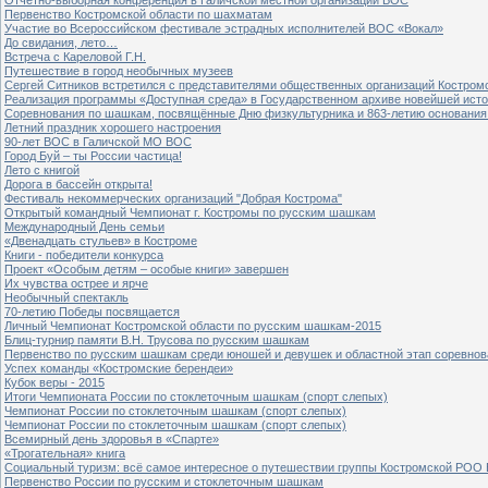
Первенство Костромской области по шахматам
Участие во Всероссийском фестивале эстрадных исполнителей ВОС «Вокал»
До свидания, лето…
Встреча с Кареловой Г.Н.
Путешествие в город необычных музеев
Сергей Ситников встретился с представителями общественных организаций Костром
Реализация программы «Доступная среда» в Государственном архиве новейшей исто
Соревнования по шашкам, посвящённые Дню физкультурника и 863-летию основания 
Летний праздник хорошего настроения
90-лет ВОС в Галичской МО ВОС
Город Буй – ты России частица!
Лето с книгой
Дорога в бассейн открыта!
Фестиваль некоммерческих организаций "Добрая Кострома"
Открытый командный Чемпионат г. Костромы по русским шашкам
Международный День семьи
«Двенадцать стульев» в Костроме
Книги - победители конкурса
Проект «Особым детям – особые книги» завершен
Их чувства острее и ярче
Необычный спектакль
70-летию Победы посвящается
Личный Чемпионат Костромской области по русским шашкам-2015
Блиц-турнир памяти В.Н. Трусова по русским шашкам
Первенство по русским шашкам среди юношей и девушек и областной этап соревно
Успех команды «Костромские берендеи»
Кубок веры - 2015
Итоги Чемпионата России по стоклеточным шашкам (спорт слепых)
Чемпионат России по стоклеточным шашкам (спорт слепых)
Чемпионат России по стоклеточным шашкам (спорт слепых)
Всемирный день здоровья в «Спарте»
«Трогательная» книга
Социальный туризм: всё самое интересное о путешествии группы Костромской РОО
Первенство России по русским и стоклеточным шашкам