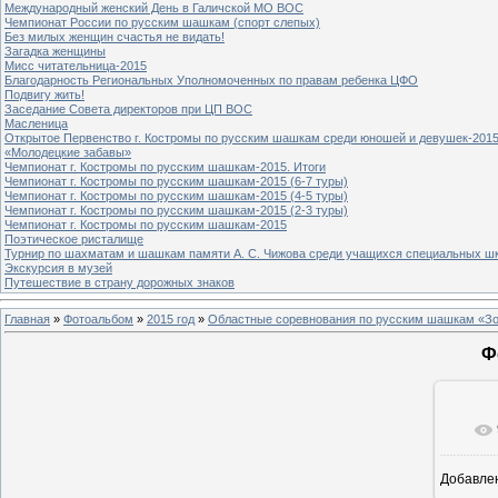
Международный женский День в Галичской МО ВОС
Чемпионат России по русским шашкам (спорт слепых)
Без милых женщин счастья не видать!
Загадка женщины
Мисс читательница-2015
Благодарность Региональных Уполномоченных по правам ребенка ЦФО
Подвигу жить!
Заседание Совета директоров при ЦП ВОС
Масленица
Открытое Первенство г. Костромы по русским шашкам среди юношей и девушек-2015
«Молодецкие забавы»
Чемпионат г. Костромы по русским шашкам-2015. Итоги
Чемпионат г. Костромы по русским шашкам-2015 (6-7 туры)
Чемпионат г. Костромы по русским шашкам-2015 (4-5 туры)
Чемпионат г. Костромы по русским шашкам-2015 (2-3 туры)
Чемпионат г. Костромы по русским шашкам-2015
Поэтическое ристалище
Турнир по шахматам и шашкам памяти А. С. Чижова среди учащихся специальных шк
Экскурсия в музей
Путешествие в страну дорожных знаков
Главная
»
Фотоальбом
»
2015 год
»
Областные соревнования по русским шашкам «Зо
Ф
Добавле
1