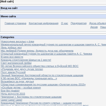
[
Мой сайт
]
Вход на сайт
Меню сайта
Главная страница
Контактная информация
О нас
Предприятия
Доска объявл
Архив
Наш
Categories
Новогоднее веселье у ёлки
Межрегиональный лично-командный турнир по шахматам и шашкам памяти А. С. Чиж
День добрых дел
Мы любимой Родине верны, бодрость духа нас объединила
Открытый командный турнир по шахматам и шашкам памяти А. С. Чижова
В кино все вместе
Команда спортсменов Шарьи на 1 месте!
Свет материнской любви
90–летие Всероссийского общества слепых в Буйской МО ВОС
«Подарим друг другу лучик тепла»
Поэт земли Русской
Личный Чемпионат Костромской области по стоклеточным шашкам
К 90-летию ВОС «Надежды тоненькая нить…»
Возьмёмся за руки, друзья
Областные соревнования по русским шашкам «Золотая осень-2015»
«Особым детям – особые книги»
Бои без правил
Ночь искусств 2015
Чемпионат г. Костромы по стоклеточным шашкам
Цирк! Цирк! Цирк!
Командный Чемпионат России по спорту слепых – шашки русские
Отчетно-выборная конференция в Галичской местной организации ВОС