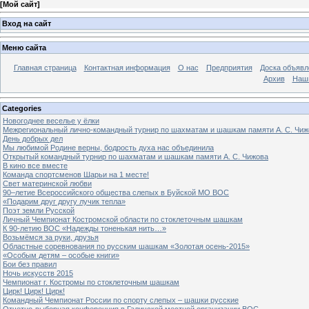
[
Мой сайт
]
Вход на сайт
Меню сайта
Главная страница
Контактная информация
О нас
Предприятия
Доска объявл
Архив
Наш
Categories
Новогоднее веселье у ёлки
Межрегиональный лично-командный турнир по шахматам и шашкам памяти А. С. Чиж
День добрых дел
Мы любимой Родине верны, бодрость духа нас объединила
Открытый командный турнир по шахматам и шашкам памяти А. С. Чижова
В кино все вместе
Команда спортсменов Шарьи на 1 месте!
Свет материнской любви
90–летие Всероссийского общества слепых в Буйской МО ВОС
«Подарим друг другу лучик тепла»
Поэт земли Русской
Личный Чемпионат Костромской области по стоклеточным шашкам
К 90-летию ВОС «Надежды тоненькая нить…»
Возьмёмся за руки, друзья
Областные соревнования по русским шашкам «Золотая осень-2015»
«Особым детям – особые книги»
Бои без правил
Ночь искусств 2015
Чемпионат г. Костромы по стоклеточным шашкам
Цирк! Цирк! Цирк!
Командный Чемпионат России по спорту слепых – шашки русские
Отчетно-выборная конференция в Галичской местной организации ВОС