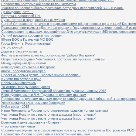
Первенство Костромской области по шахматам
Участие во Всероссийском фестивале эстрадных исполнителей ВОС «Вокал»
До свидания, лето…
Встреча с Кареловой Г.Н.
Путешествие в город необычных музеев
Сергей Ситников встретился с представителями общественных организаций Костром
Реализация программы «Доступная среда» в Государственном архиве новейшей исто
Соревнования по шашкам, посвящённые Дню физкультурника и 863-летию основания 
Летний праздник хорошего настроения
90-лет ВОС в Галичской МО ВОС
Город Буй – ты России частица!
Лето с книгой
Дорога в бассейн открыта!
Фестиваль некоммерческих организаций "Добрая Кострома"
Открытый командный Чемпионат г. Костромы по русским шашкам
Международный День семьи
«Двенадцать стульев» в Костроме
Книги - победители конкурса
Проект «Особым детям – особые книги» завершен
Их чувства острее и ярче
Необычный спектакль
70-летию Победы посвящается
Личный Чемпионат Костромской области по русским шашкам-2015
Блиц-турнир памяти В.Н. Трусова по русским шашкам
Первенство по русским шашкам среди юношей и девушек и областной этап соревно
Успех команды «Костромские берендеи»
Кубок веры - 2015
Итоги Чемпионата России по стоклеточным шашкам (спорт слепых)
Чемпионат России по стоклеточным шашкам (спорт слепых)
Чемпионат России по стоклеточным шашкам (спорт слепых)
Всемирный день здоровья в «Спарте»
«Трогательная» книга
Социальный туризм: всё самое интересное о путешествии группы Костромской РОО
Первенство России по русским и стоклеточным шашкам