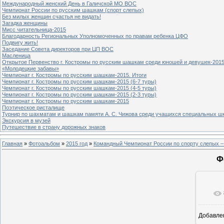
Международный женский День в Галичской МО ВОС
Чемпионат России по русским шашкам (спорт слепых)
Без милых женщин счастья не видать!
Загадка женщины
Мисс читательница-2015
Благодарность Региональных Уполномоченных по правам ребенка ЦФО
Подвигу жить!
Заседание Совета директоров при ЦП ВОС
Масленица
Открытое Первенство г. Костромы по русским шашкам среди юношей и девушек-2015
«Молодецкие забавы»
Чемпионат г. Костромы по русским шашкам-2015. Итоги
Чемпионат г. Костромы по русским шашкам-2015 (6-7 туры)
Чемпионат г. Костромы по русским шашкам-2015 (4-5 туры)
Чемпионат г. Костромы по русским шашкам-2015 (2-3 туры)
Чемпионат г. Костромы по русским шашкам-2015
Поэтическое ристалище
Турнир по шахматам и шашкам памяти А. С. Чижова среди учащихся специальных шк
Экскурсия в музей
Путешествие в страну дорожных знаков
Главная
»
Фотоальбом
»
2015 год
»
Командный Чемпионат России по спорту слепых –
Ф
Добавле
1