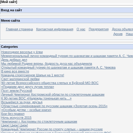
[
Мой сайт
]
Вход на сайт
Меню сайта
Главная страница
Контактная информация
О нас
Предприятия
Доска объявл
Архив
Наш
Categories
Новогоднее веселье у ёлки
Межрегиональный лично-командный турнир по шахматам и шашкам памяти А. С. Чиж
День добрых дел
Мы любимой Родине верны, бодрость духа нас объединила
Открытый командный турнир по шахматам и шашкам памяти А. С. Чижова
В кино все вместе
Команда спортсменов Шарьи на 1 месте!
Свет материнской любви
90–летие Всероссийского общества слепых в Буйской МО ВОС
«Подарим друг другу лучик тепла»
Поэт земли Русской
Личный Чемпионат Костромской области по стоклеточным шашкам
К 90-летию ВОС «Надежды тоненькая нить…»
Возьмёмся за руки, друзья
Областные соревнования по русским шашкам «Золотая осень-2015»
«Особым детям – особые книги»
Бои без правил
Ночь искусств 2015
Чемпионат г. Костромы по стоклеточным шашкам
Цирк! Цирк! Цирк!
Командный Чемпионат России по спорту слепых – шашки русские
Отчетно-выборная конференция в Галичской местной организации ВОС