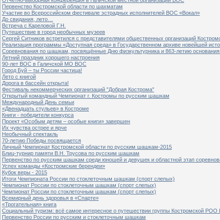
Первенство Костромской области по шахматам
Участие во Всероссийском фестивале эстрадных исполнителей ВОС «Вокал»
До свидания, лето…
Встреча с Кареловой Г.Н.
Путешествие в город необычных музеев
Сергей Ситников встретился с представителями общественных организаций Костром
Реализация программы «Доступная среда» в Государственном архиве новейшей исто
Соревнования по шашкам, посвящённые Дню физкультурника и 863-летию основания 
Летний праздник хорошего настроения
90-лет ВОС в Галичской МО ВОС
Город Буй – ты России частица!
Лето с книгой
Дорога в бассейн открыта!
Фестиваль некоммерческих организаций "Добрая Кострома"
Открытый командный Чемпионат г. Костромы по русским шашкам
Международный День семьи
«Двенадцать стульев» в Костроме
Книги - победители конкурса
Проект «Особым детям – особые книги» завершен
Их чувства острее и ярче
Необычный спектакль
70-летию Победы посвящается
Личный Чемпионат Костромской области по русским шашкам-2015
Блиц-турнир памяти В.Н. Трусова по русским шашкам
Первенство по русским шашкам среди юношей и девушек и областной этап соревно
Успех команды «Костромские берендеи»
Кубок веры - 2015
Итоги Чемпионата России по стоклеточным шашкам (спорт слепых)
Чемпионат России по стоклеточным шашкам (спорт слепых)
Чемпионат России по стоклеточным шашкам (спорт слепых)
Всемирный день здоровья в «Спарте»
«Трогательная» книга
Социальный туризм: всё самое интересное о путешествии группы Костромской РОО
Первенство России по русским и стоклеточным шашкам