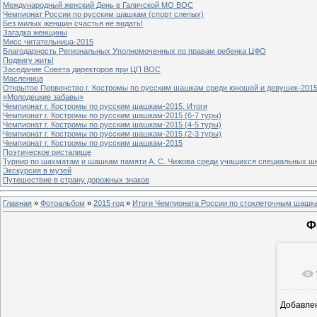
Международный женский День в Галичской МО ВОС
Чемпионат России по русским шашкам (спорт слепых)
Без милых женщин счастья не видать!
Загадка женщины
Мисс читательница-2015
Благодарность Региональных Уполномоченных по правам ребенка ЦФО
Подвигу жить!
Заседание Совета директоров при ЦП ВОС
Масленица
Открытое Первенство г. Костромы по русским шашкам среди юношей и девушек-2015
«Молодецкие забавы»
Чемпионат г. Костромы по русским шашкам-2015. Итоги
Чемпионат г. Костромы по русским шашкам-2015 (6-7 туры)
Чемпионат г. Костромы по русским шашкам-2015 (4-5 туры)
Чемпионат г. Костромы по русским шашкам-2015 (2-3 туры)
Чемпионат г. Костромы по русским шашкам-2015
Поэтическое ристалище
Турнир по шахматам и шашкам памяти А. С. Чижова среди учащихся специальных шк
Экскурсия в музей
Путешествие в страну дорожных знаков
Главная
»
Фотоальбом
»
2015 год
»
Итоги Чемпионата России по стоклеточным шашка
Ф
Добавле
8