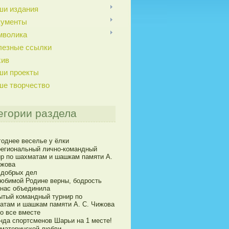
ши издания
кументы
мволика
лезные ссылки
хив
ши проекты
ше творчество
егории раздела
годнее веселье у ёлки
егиональный лично-командный
ир по шахматам и шашкам памяти А.
ижова
 добрых дел
юбимой Родине верны, бодрость
 нас объединила
ытый командный турнир по
атам и шашкам памяти А. С. Чижова
о все вместе
нда спортсменов Шарьи на 1 месте!
 материнской любви