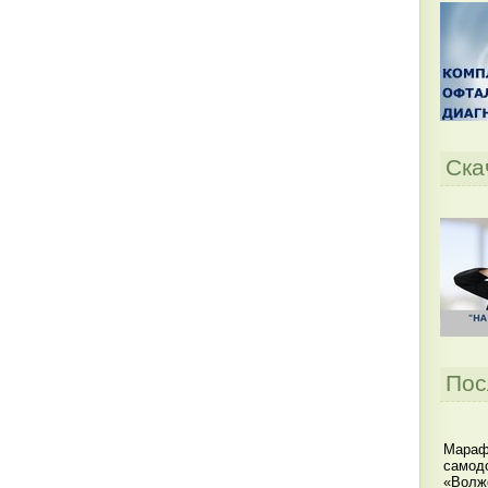
Ска
Пос
Мараф
самодо
«Волжс