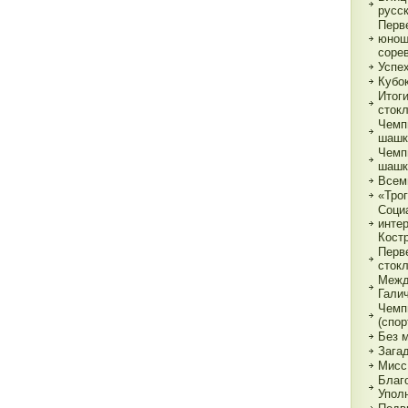
русс
Перв
юнош
соре
Успе
Кубок
Итог
сток
Чемп
шашк
Чемп
шашк
Всем
«Трог
Соци
инте
Кост
Перв
сток
Межд
Гали
Чемп
(спор
Без 
Зага
Мисс
Благ
Упол