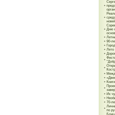
Серг
пред
орга
Реал
сред
нове
Соре
Дню 
основ
Летн
90-л
Город
Лето 
Дорог
Фест
"Доб
Откр
Кост
Межд
«Две
Книги
Прое
заве
Их чу
Необ
70-л
Личн
по р
Блиц-