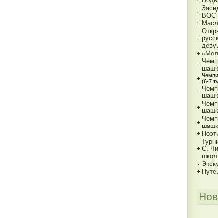
Подв
Засе
ВОС
Масл
Откр
русс
деву
«Мол
Чемп
шашк
Чемпи
(6-7 т
Чемп
шашка
Чемп
шашка
Чемп
шашк
Поэт
Турн
С. Ч
школ
Экск
Путе
Нов