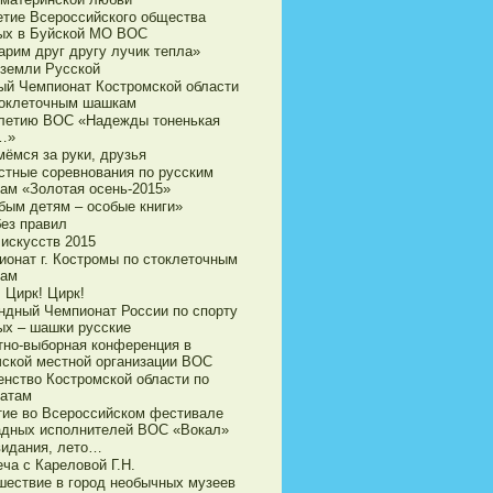
етие Всероссийского общества
ых в Буйской МО ВОС
арим друг другу лучик тепла»
 земли Русской
ый Чемпионат Костромской области
токлеточным шашкам
-летию ВОС «Надежды тоненькая
…»
мёмся за руки, друзья
стные соревнования по русским
ам «Золотая осень-2015»
бым детям – особые книги»
без правил
 искусств 2015
ионат г. Костромы по стоклеточным
ам
 Цирк! Цирк!
ндный Чемпионат России по спорту
ых – шашки русские
тно-выборная конференция в
чской местной организации ВОС
енство Костромской области по
атам
тие во Всероссийском фестивале
адных исполнителей ВОС «Вокал»
видания, лето…
ча с Кареловой Г.Н.
шествие в город необычных музеев