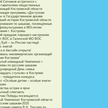
ей Ситников встретился с
ставителями общественных
низаций Костромской области
изация программы «Доступная
а» в Государственном архиве
йшей истории Костромской области
внования по шашкам, посвящённые
физкультурника и 863-летию
ания г. Костромы
ий праздник хорошего настроения
ет ВОС в Галичской МО ВОС
 Буй – ты России частица!
с книгой
а в бассейн открыта!
иваль некоммерческих организаций
рая Кострома"
ытый командный Чемпионат г.
ромы по русским шашкам
ународный День семьи
надцать стульев» в Костроме
 - победители конкурса
кт «Особым детям – особые книги»
ршен
вства острее и ярче
ычный спектакль
етию Победы посвящается
ый Чемпионат Костромской области
усским шашкам-2015
турнир памяти В.Н. Трусова по