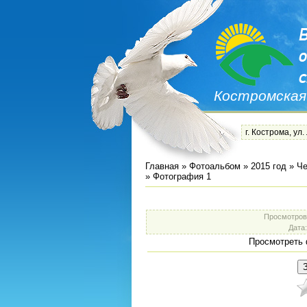
Костромская
г. Кострома, ул.
Главная
»
Фотоальбом
»
2015 год
»
Че
» Фотография 1
Просмотров
Дата
Просмотреть 