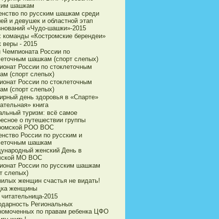
ким шашкам
енство по русским шашкам среди
ей и девушек и областной этап
внований «Чудо-шашки»-2015
х команды «Костромские берендеи»
 веры - 2015
и Чемпионата России по
леточным шашкам (спорт слепых)
ионат России по стоклеточным
ам (спорт слепых)
ионат России по стоклеточным
ам (спорт слепых)
ирный день здоровья в «Спарте»
ательная» книга
альный туризм: всё самое
ресное о путешествии группы
ромской РОО ВОС
енство России по русским и
леточным шашкам
ународный женский День в
чской МО ВОС
ионат России по русским шашкам
т слепых)
милых женщин счастья не видать!
дка женщины
 читательница-2015
одарность Региональных
номоченных по правам ребенка ЦФО