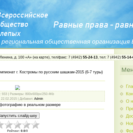
 региональная общественная организация
 Ленина, д. 100 «А» (
на карте
), тел/факс: 7 (4942)
55-24-13
, тел: 7 (4942)
55-14-
Ме
мпионат г. Костромы по русским шашкам-2015 (6-7 туры)
Гла
Ко
: 933 |
Размеры
: 800x600px/250.4Kb
: 22.02.2015 |
Добавил
:
Admin
О н
фотографию в реальном размере
Пр
Дос
Нов
Фо
Рейтинг
:
0.0
/
0