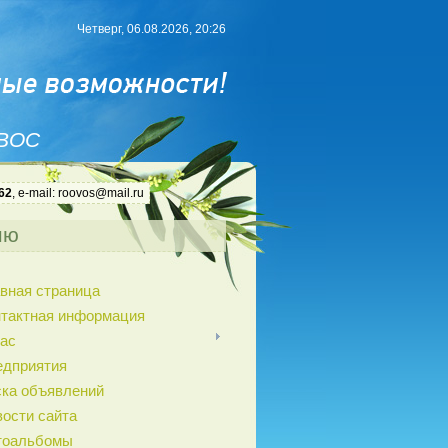
Четверг, 06.08.2026, 20:26
 ВОС
62
, e-mail: roovos@mail.ru
ню
вная страница
нтактная информация
ас
едприятия
ка объявлений
ости сайта
тоальбомы