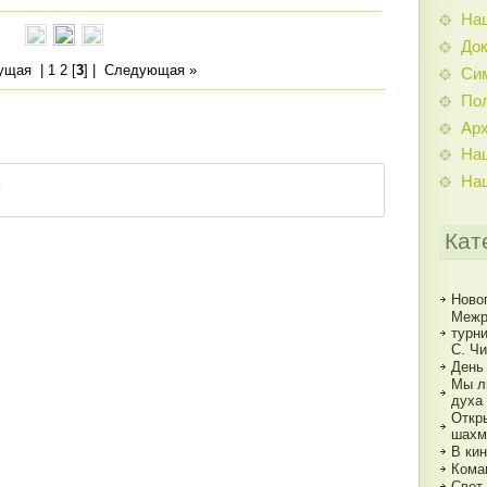
На
До
ущая
|
1
2
[
3
] |
Следующая »
Си
По
Ар
На
На
Кат
Ново
Межр
турн
С. Ч
День
Мы л
духа
Откр
шахм
В кин
Кома
Свет