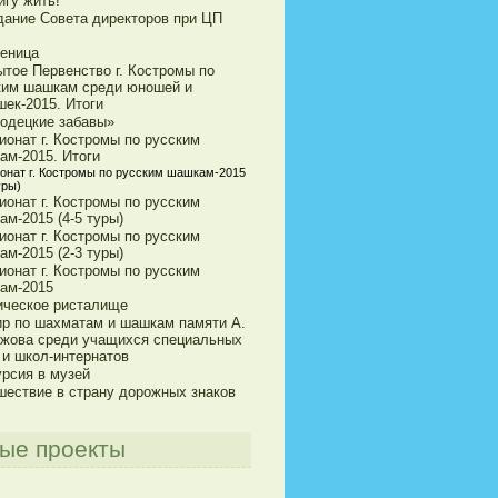
игу жить!
дание Совета директоров при ЦП
еница
ытое Первенство г. Костромы по
ким шашкам среди юношей и
шек-2015. Итоги
одецкие забавы»
ионат г. Костромы по русским
ам-2015. Итоги
онат г. Костромы по русским шашкам-2015
уры)
ионат г. Костромы по русским
м-2015 (4-5 туры)
ионат г. Костромы по русским
м-2015 (2-3 туры)
ионат г. Костромы по русским
ам-2015
ическое ристалище
ир по шахматам и шашкам памяти А.
ижова среди учащихся специальных
 и школ-интернатов
урсия в музей
шествие в страну дорожных знаков
ые проекты