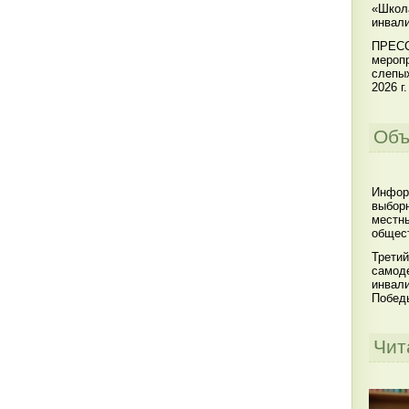
«Школ
инвал
ПРЕСС
меропр
слепы
2026 г.
Объ
Инфор
выбор
местны
общест
Третий
самоде
инвал
Побед
Чит