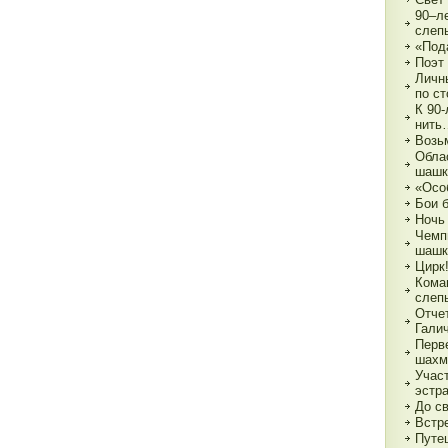
90–л
слеп
«Под
Поэт
Личн
по с
К 90
нить
Возь
Обла
шашк
«Осо
Бои 
Ночь
Чемп
шашк
Цирк!
Кома
слеп
Отче
Гали
Перв
шахм
Учас
эстр
До с
Встре
Путе